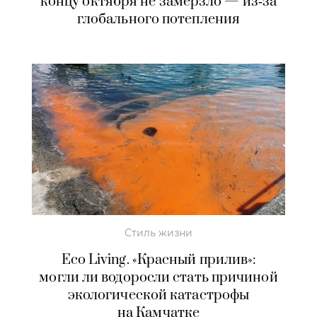
концу октября не замерзло — из‑за
глобального потепления
Стиль жизни
Eco Living. «Красный прилив»:
могли ли водоросли стать причиной
экологической катастрофы
на Камчатке