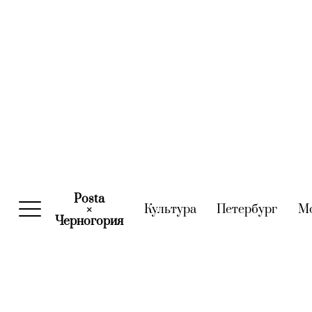
Posta
Культура
(current)
Петербург
(curre
М
×
Черногория
(current)