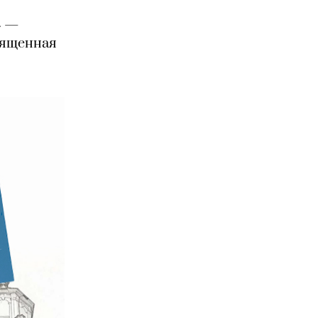
» —
вященная