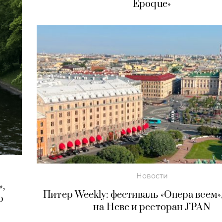
Époque»
Новости
»,
Питер Weekly: фестиваль «Опера всем»
р
на Неве и ресторан J’PAN