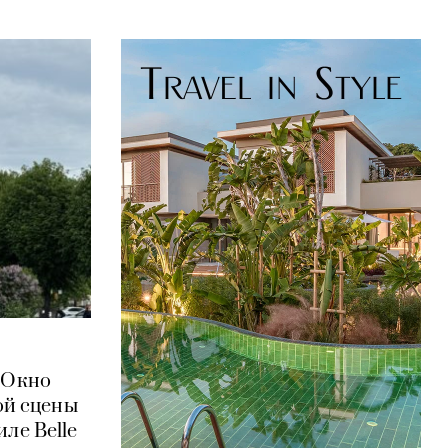
 «Окно
ой сцены
ле Belle