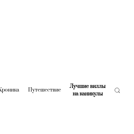
Лучшие виллы
rent)
Хроника
(current)
Путешествие
(current)
на каникулы
(current)