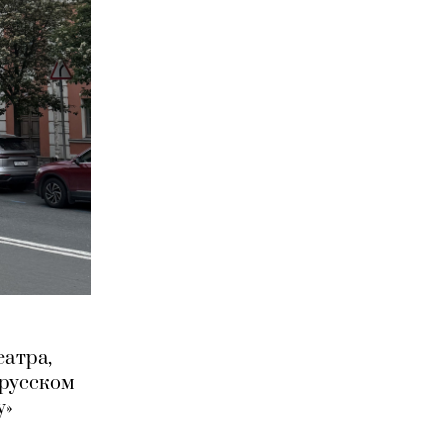
еатра,
 русском
у»