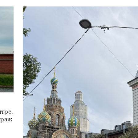
нтре,
араж