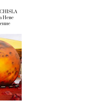
 CHISLA
а Неве
вение