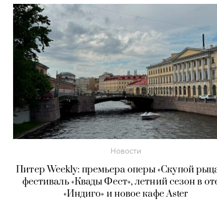
Новости
Питер Weekly: премьера оперы «Скупой рыца
фестиваль «Квады Фест», летний сезон в от
«Индиго» и новое кафе Aster