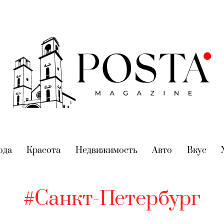
nt)
ода
(current)
Красота
(current)
Недвижимость
(current)
Авто
(current)
Вкус
(cur
#Санкт-Петербург