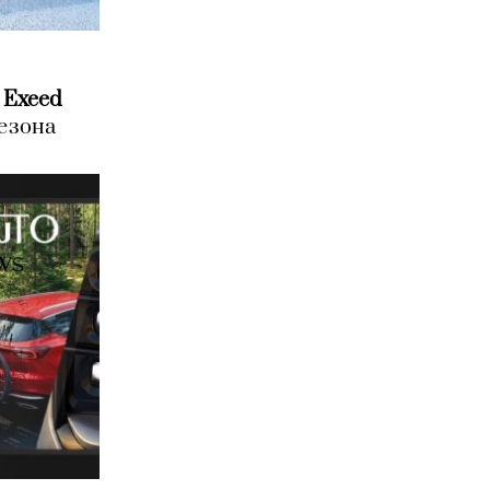
 Exeed
сезона