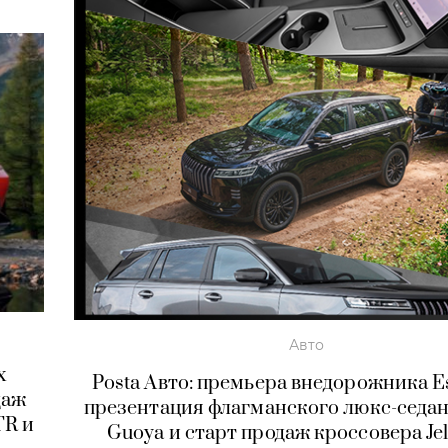
Авто
х
Posta Авто: премьера внедорожника E
даж
презентация флагманского люкс-седан
TR и
Guoya и старт продаж кроссовера Jel