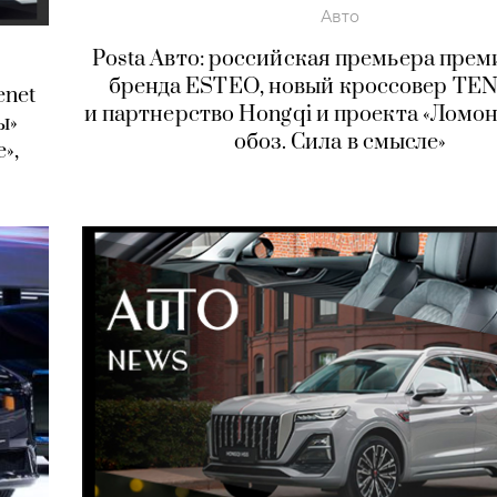
Авто
Posta Авто: российская премьера пре
бренда ESTEO, новый кроссовер TE
enet
и партнерство Hongqi и проекта «Ломо
ы»
обоз. Сила в смысле»
»,