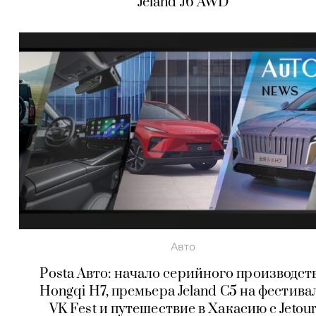
Jeland J6 AWD
Авто
Posta Авто: начало серийного производст
Hongqi H7, премьера Jeland C5 на фестива
VK Fest и путешествие в Хакасию с Jetou