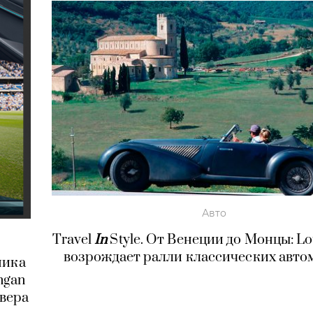
Авто
Travel
In
Style. От Венеции до Монцы: Lou
возрождает ралли классических авт
ника
ngan
овера