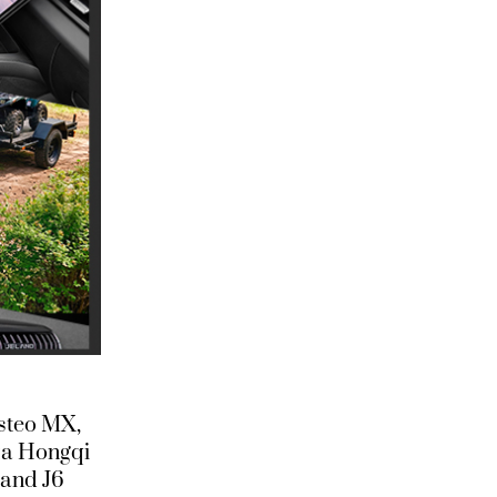
steo MX,
а Hongqi
and J6