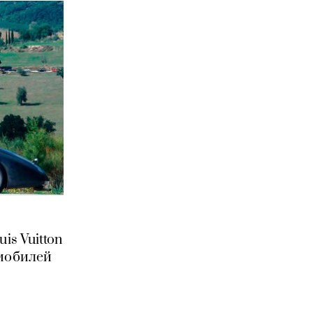
is Vuitton
омобилей