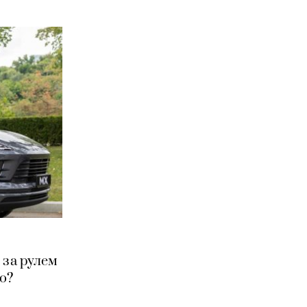
 за рулем
о?