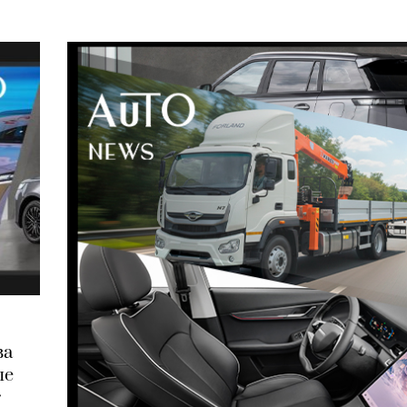
ва
ле
r