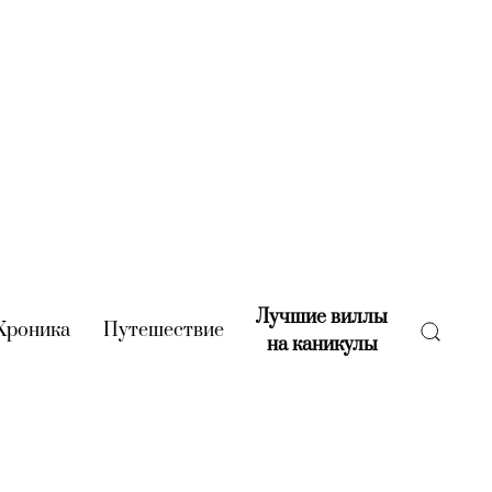
Лучшие виллы
rent)
Хроника
(current)
Путешествие
(current)
на каникулы
(current)