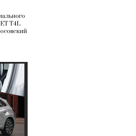
миального
NET T4L
носовский