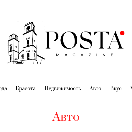
nt)
ода
(current)
Красота
(current)
Недвижимость
(current)
Авто
(current)
Вкус
(cur
Авто