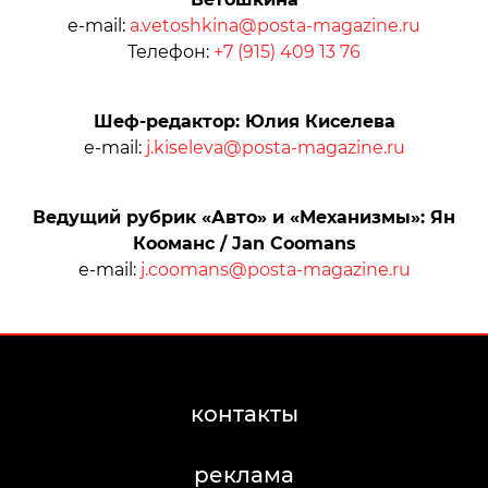
e-mail:
a.vetoshkina@posta-magazine.ru
Телефон:
+7 (915) 409 13 76
Шеф-редактор: Юлия Киселева
e-mail:
j.kiseleva@posta-magazine.ru
Ведущий рубрик «Авто» и «Механизмы»: Ян
Кооманс / Jan Coomans
e-mail:
j.coomans@posta-magazine.ru
контакты
реклама