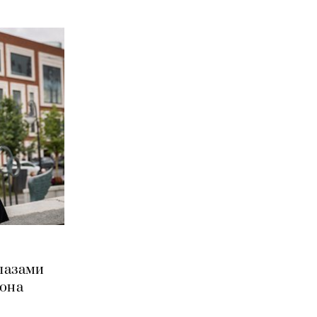
глазами
фона