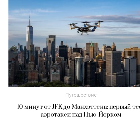
Путешествие
10 минут от JFK до Манхэттена: первый те
аэротакси над Нью-Йорком