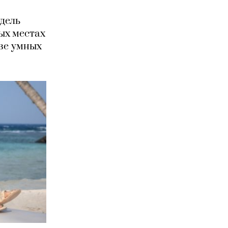
одель
ых местах
зе умных