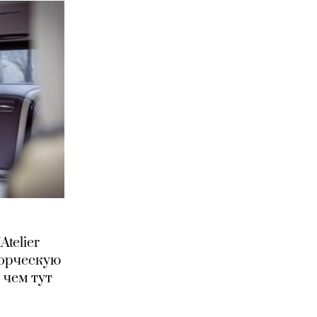
telier
ворческую
 чем тут