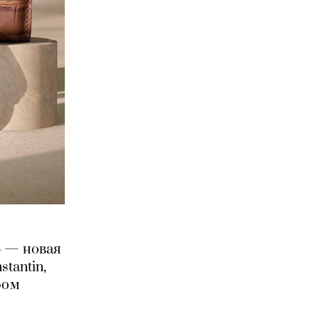
» — новая
tantin,
ром