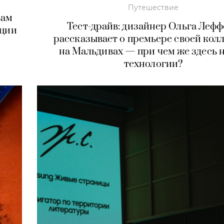
Путешествие
вам
Тест-драйв: дизайнер Ольга Леф
нции
рассказывает о премьере своей кол
на Мальдивах — при чем же здесь 
технологии?