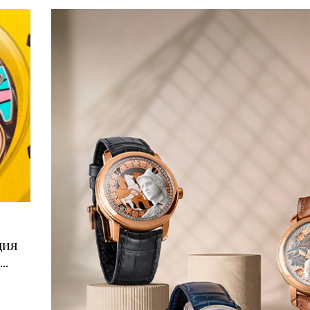
ция
..