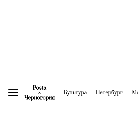
Posta
Культура
(current)
Петербург
(curre
М
×
Черногория
(current)