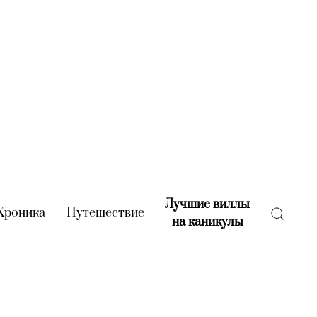
Лучшие виллы
rent)
Хроника
(current)
Путешествие
(current)
на каникулы
(current)