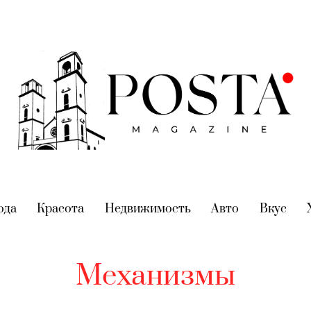
nt)
ода
(current)
Красота
(current)
Недвижимость
(current)
Авто
(current)
Вкус
(cur
Механизмы