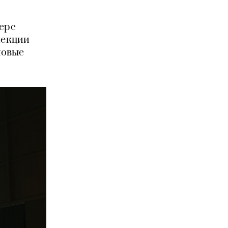
ферс
лекции
новые