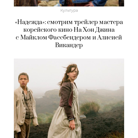
Культура
«Надежда»: смотрим трейлер мастера
корейского кино На Хон Джина
с Майклом Фассбендером и Алисией
Викандер