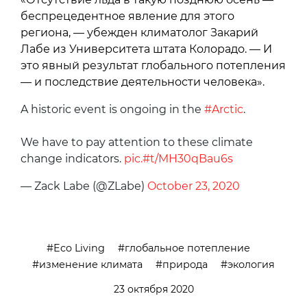
беспрецедентное явление для этого
региона, — убежден климатолог Закарий
Лабе из Университета штата Колорадо. — И
это явный результат глобального потепления
— и последствие деятельности человека».
A historic event is ongoing in the
#Arctic
.
We have to pay attention to these climate
change indicators.
pic.#t/MH30qBau6s
— Zack Labe (@ZLabe)
October 23, 2020
Eco Living
глобальное потепление
изменение климата
природа
экология
23 октября 2020