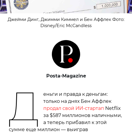
Джейми Динг, Джимми Киммел и Бен Аффлек Фото:
Disney/Eric McCandless
Posta-Magazine
Д
еньги и правда к деньгам:
только на днях Бен Аффлек
продал свой ИИ-стартап
Netflix
за $587 миллионов наличными,
а теперь прибавил к этой
сумме еще миллион — выиграв