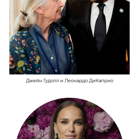
Джейн Гудолл и Леонардо ДиКаприо