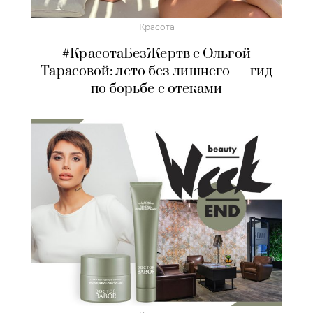
Красота
#КрасотаБезЖертв с Ольгой
Тарасовой: лето без лишнего — гид
по борьбе с отеками