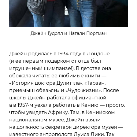
Джейн Гудолл и Натали Портман
Джейн родилась в 1934 году в Лондоне
(и ее первым подарком от отца был
игрушечный шимпанзе!). В детстве она
обожала читать: ее любимые книги —
«История доктора Дулиттла», «Тарзан,
приемыш обезьян» и «Чудо жизни». После
школы Джейн работала официанткой,
а в 1957-м уехала работать в Кению — просто,
чтобы увидеть Африку. Там, в Кенийском
национальном музее, Джейн взяли
на должность секретаря директора музея —
известного антрополога Луиса Лики. Так