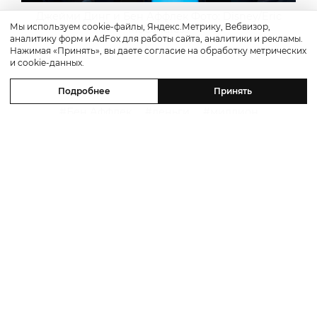
Джейми Динг и Бен Аффлек Фото: Disney/Eric
Мы используем cookie-файлы, Яндекс.Метрику, Вебвизор,
McCandless
аналитику форм и AdFox для работы сайта, аналитики и рекламы.
Нажимая «Принять», вы даете согласие на обработку метрических
и cookie-данных.
Подробнее
Принять
Бен Аффлек
деньги
миллион
30 июля 2026
Posta-Magazine для раздела Новости