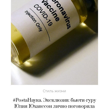
Стиль жизни
#PostaНаука. Эксклюзив: бьюти-гуру
Юлия Юханссон лично поговорила