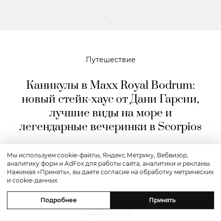
Полное солнечное затмение в августе
2027 года — откуда наблюдать?
Мы используем cookie-файлы, Яндекс.Метрику, Вебвизор,
аналитику форм и AdFox для работы сайта, аналитики и рекламы.
Путешествие
Нажимая «Принять», вы даете согласие на обработку метрических
и cookie-данных.
Каникулы в Maxx Royal Bodrum:
Подробнее
Принять
новый стейк-хаус от Дани Гарсии,