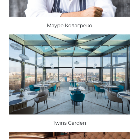
Мауро Колагреко
Twins Garden