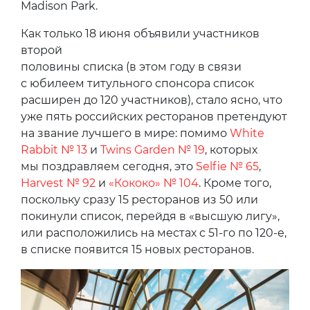
Madison Park.
Как только 18 июня объявили участников
второй
половины списка (в этом году в связи
с юбилеем титульного спонсора список
расширен до 120 участников), стало ясно, что
уже пять российских ресторанов претендуют
на звание лучшего в мире: помимо
White
Rabbit № 13
и
Twins Garden № 19
, которых
мы поздравляем сегодня, это
Selfie № 65
,
Harvest № 92
и
«Кококо» № 104
. Кроме того,
поскольку сразу 15 ресторанов из 50 или
покинули список, перейдя в «высшую лигу»,
или расположились на местах с 51-го по 120-е,
в списке появится 15 новых ресторанов.