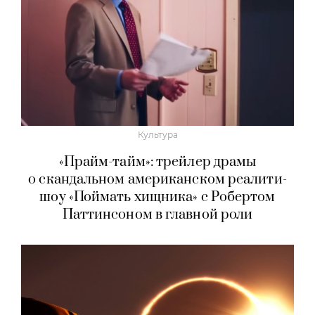
#КрасотаБезЖертв с Ольгой Тарасовой:
лето без лишнего — гид по борьбе
с отеками
Культура