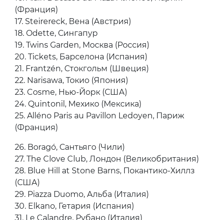
7. Mugaritz, Сан-Себастьян (Испания)
8. Arpège, Париж (Франция)
9. Disfrutar, Барселона (Испания)
10. Maido, Лима (Перу)
11. Den, Токио (Япония)
12. Pujol, Мехико (Мексика)
13 White Rabbit, Москва (Россия)
14. Azurmendi, Ларрабесуа (Испания)
15. Septime, Париж (Франция)
16. Alain Ducasse au Plaza Athénée, Париж
(Франция)
17. Steirereck, Вена (Австрия)
18. Odette, Сингапур
19. Twins Garden, Москва (Россия)
20. Tickets, Барселона (Испания)
21. Frantzén, Стокгольм (Швеция)
22. Narisawa, Токио (Япония)
23. Cosme, Нью-Йорк (США)
24. Quintonil, Мехико (Мексика)