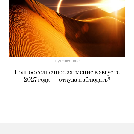
«Прайм-тайм»: трейлер драмы
о скандальном американском реалити-
шоу «Поймать хищника» с Робертом
Паттинсоном в главной роли
Путешествие