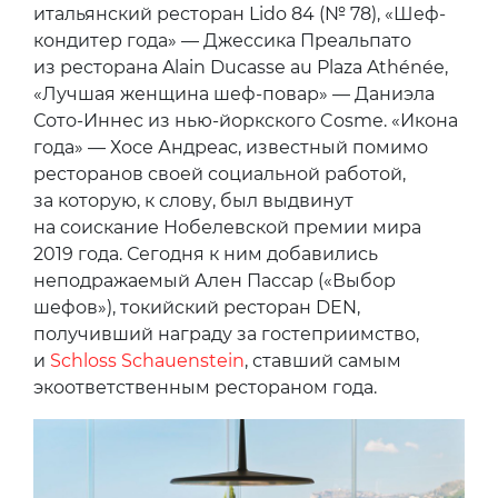
итальянский ресторан Lido 84 (№ 78), «Шеф-
кондитер года» — Джессика Преальпато
из ресторана Alain Ducasse au Plaza Athénée,
«Лучшая женщина шеф-повар» — Даниэла
Сото-Иннес из нью-йоркского Cosme. «Икона
года» — Хосе Андреас, известный помимо
ресторанов своей социальной работой,
за которую, к слову, был выдвинут
на соискание Нобелевской премии мира
2019 года. Сегодня к ним добавились
неподражаемый Ален Пассар («Выбор
шефов»), токийский ресторан DEN,
получивший награду за гостеприимство,
и
Schloss Schauenstein
, ставший самым
экоответственным рестораном года.