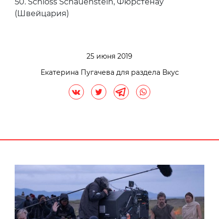
41. Chairman, Гонконг
42. Belcanto, Лиссабон (Португалия)
43. Hof van Cleve, Крёйсхаутем (Бельгия)
44. The Test Kitchen, Кейптаун (ЮАР)
45. Sühring, Бангкок (Таиланд)
46. De Librije, Зволле (Нидерланды)
47. Benu, Сан Франциско (США)
48. Ultraviolet by Paul Pairet, Шанхай (Китай)
49. Leo, Богота (Колумбия)
50. Schloss Schauenstein, Фюрстенау
(Швейцария)
25 июня 2019
Екатерина Пугачева для раздела Вкус