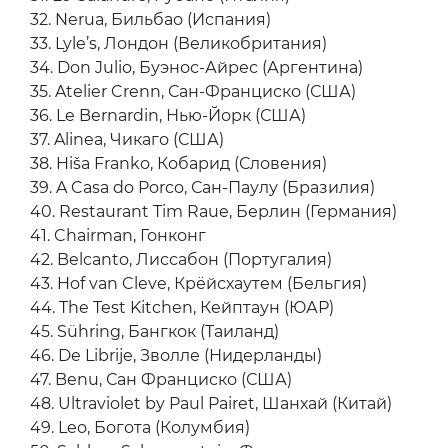
25. Alléno Paris au Pavillon Ledoyen, Париж
(Франция)
26. Boragó, Сантьяго (Чили)
27. The Clove Club, Лондон (Великобритания)
28. Blue Hill at Stone Barns, Покантико-Хиллз
(США)
29. Piazza Duomo, Альба (Италия)
30. Elkano, Гетария (Испания)
31. Le Calandre, Рубано (Италия)
32. Nerua, Бильбао (Испания)
33. Lyle’s, Лондон (Великобритания)
34. Don Julio, Буэнос-Айрес (Аргентина)
35. Atelier Crenn, Сан-Франциско (США)
36. Le Bernardin, Нью-Йорк (США)
37. Alinea, Чикаго (США)
38. Hiša Franko, Кобарид (Словения)
39. A Casa do Porco, Сан-Паулу (Бразилия)
40. Restaurant Tim Raue, Берлин (Германия)