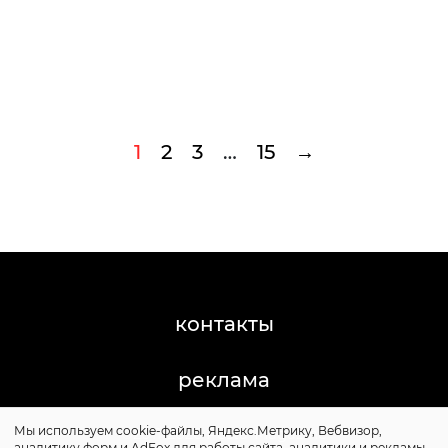
1
2
3
…
15
→
контакты
реклама
Мы используем cookie-файлы, Яндекс.Метрику, Вебвизор,
©2011-2026 Posta-Magazine
аналитику форм и AdFox для работы сайта, аналитики и рекламы.