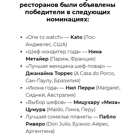
ресторанов были объявлены
победители в следующих
номинациях:
«One to watch» —
Kato
(Лос-
Анджелес, США)
«Шеф-кондитер года» —
Нина
Метайер
(Париж, Франция)
«Лучшая женщина шеф-повар» —
Джанайна Торрес
(A Casa do Porco,
Сан-Паулу, Бразилия)
«Икона года» —
Нил Перри
(Margaret,
Сидней, Австралия)
«Выбор шефов» —
Мицухару «Миха»
Цумура
(Maido, Лима, Перу)
Лучший сомелье планеты —
Пабло
Риверо
(Don Julio, Буэнос-Айрес,
Аргентина)