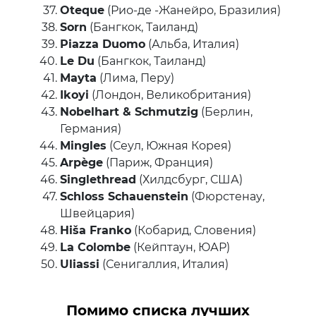
Oteque
(Рио-де -Жанейро, Бразилия)
Sorn
(Бангкок, Таиланд)
Piazza Duomo
(Альба, Италия)
Le Du
(Бангкок, Таиланд)
Mayta
(Лима, Перу)
Ikoyi
(Лондон, Великобритания)
Nobelhart & Schmutzig
(Берлин,
Германия)
Mingles
(Сеул, Южная Корея)
Arpège
(Париж, Франция)
Singlethread
(Хилдсбург, США)
Schloss Schauenstein
(Фюрстенау,
Швейцария)
Hiša Franko
(Кобарид, Словения)
La Colombe
(Кейптаун, ЮАР)
Uliassi
(Сенигаллия, Италия)
Помимо списка лучших