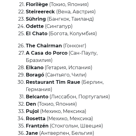
Florilège
(Токио, Япония)
Steireereck
(Вена, Австрия)
Sühring
(Бангкок, Таиланд)
Odette
(Сингапур)
El Chato
(Богота, Колумбия)
The Chairman
(Гонконг)
A Casa do Porco
(Сан-Паулу,
Бразилия)
Elkano
(Гетария, Испания)
Boragó
(Сантьяго, Чили)
Restaurant Tim Raue
(Берлин,
Германия)
Belcanto
(Лиссабон, Португалия)
Den
(Токио, Япония)
Pujol
(Мехико, Мексика)
Rosetta
(Мехико, Мексика)
Frantzén
(Стокгольм, Швеция)
Jane
(Антверпен, Бельгия)