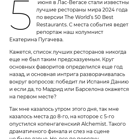
5
июня в Лас-Вегасе стали известны
лучшие рестораны мира 2024 года
по версии The World’s 50 Best
Restaurants. С места события ведет
репортаж наш колумнист
Екатерина Пугачева.
Кажется, список лучших ресторанов никогда
еще не был таким предсказуемым. Круг
основных фаворитов определился еще год
назад, и основная интрига разворачивалась
вокруг вопросов: победит ли Испания Данию
и если да, то Мадрид или Барселона окажется
на первом месте?
Так мне казалось утром этого дня, так мне
казалось места до 8-го, на которое с 5-го
опустился копенгагенский Alchemist. Такого
драматичного финала и слез на сцене
не было давно. Но, все по порядку.