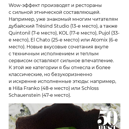
Wow-эффект производят и рестораны
с сильной этнической составляющей.
Например, уже знакомый многим читателям
дубайский Trèsind Studio (13-е место), а также
Quintonil (7-е место), KOL (17-е место), Pujol (33-
е место), El Chato (25-е место) или Atomix (6-е
место). Новые вкусовые сочетания вкупе
с техничным исполнением и теплым
сервисом оставляют сильное впечатление.
К этой же категории я бы отнесла и более
классические, но безукоризненно
и искренне исполненные этюды: например,
в Hiša Franko (48-е место) или Schloss
Schauenstein (47-е место).