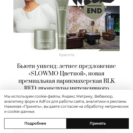
Красота
Бьюти-уикенд: летнее предложение
«SLOWMO Цветной», новая
премиальная парикмахерская BLK
RED, процедуры интенсивного
импульсного света в Dr. Teter
Мы используем cookie-файлы, Яндекс.Метрику, Вебвизор,
аналитику форм и AdFox для работы сайта, аналитики и рекламы.
Cosmetology и новинки домашнего
Нажимая «Принять», вы даете согласие на обработку метрических
ухода
и cookie-данных.
Подробнее
Принять