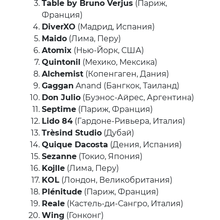
Table by Bruno Verjus
(Париж,
Франция)
DiverXO
(Мадрид, Испания)
Maido
(Лима, Перу)
Atomix
(Нью-Йорк, США)
Quintonil
(Мехико, Мексика)
Alchemist
(Копенгаген, Дания)
Gaggan
Anand (Бангкок, Таиланд)
Don Julio
(Буэнос-Айрес, Аргентина)
Septime
(Париж, Франция)
Lido 84
(Гардоне-Ривьера, Италия)
Trèsind Studio
(Дубай)
Quique Dacosta
(Дения, Испания)
Sezanne
(Токио, Япония)
Kojlle
(Лима, Перу)
KOL
(Лондон, Великобритания)
Plénitude
(Париж, Франция)
Reale
(Кастель-ди-Сангро, Италия)
Wing
(Гонконг)