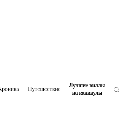
Лучшие виллы
rent)
Хроника
(current)
Путешествие
(current)
на каникулы
(current)