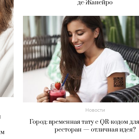
де-Жанейро
Новости
м
Город: временная тату с QR-кодом для
ресторан — отличная идея?
им