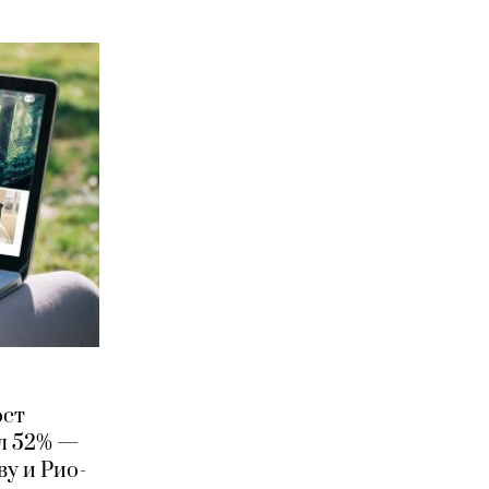
ост
ил 52% —
у и Рио-