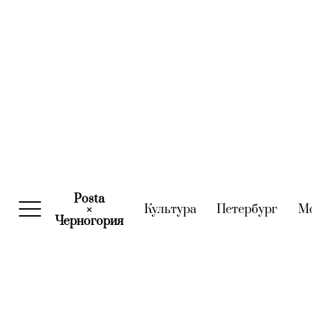
Posta
Культура
(current)
Петербург
(curre
М
×
Черногория
(current)