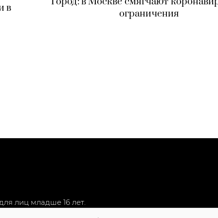
Город: в Москве смягчают коронави
и в
ограничения
ля лиц младше 16 лет.