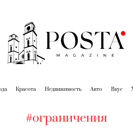
nt)
ода
(current)
Красота
(current)
Недвижимость
(current)
Авто
(current)
Вкус
(cur
#ограничения