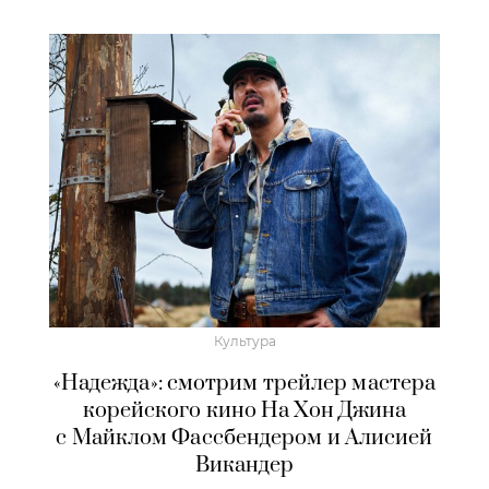
Культура
«Надежда»: смотрим трейлер мастера
корейского кино На Хон Джина
с Майклом Фассбендером и Алисией
Викандер