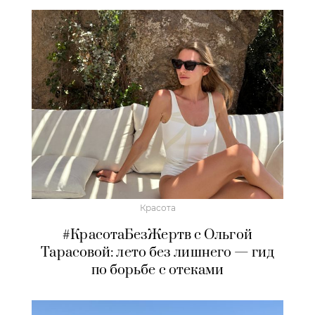
Красота
#КрасотаБезЖертв с Ольгой
Тарасовой: лето без лишнего — гид
по борьбе с отеками