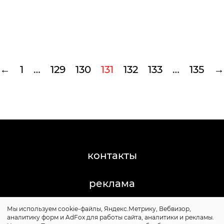
←
1
…
129
130
131
132
133
…
135
→
контакты
реклама
Мы используем cookie-файлы, Яндекс.Метрику, Вебвизор,
©2011-2026 Posta-Magazine
аналитику форм и AdFox для работы сайта, аналитики и рекламы.
Сайт может содержать контент, не предназначенный