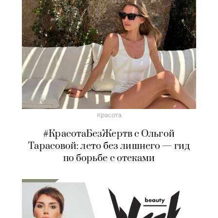
Красота
#КрасотаБезЖертв с Ольгой
Тарасовой: лето без лишнего — гид
по борьбе с отеками