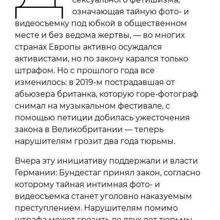
означающая тайную фото- и
видеосъемку под юбкой в общественном
месте и без ведома жертвы, — во многих
странах Европы активно осуждался
активистами, но по закону карался только
штрафом. Но с прошлого года все
изменилось: в 2019-м пострадавшая от
абьюзера британка, которую горе-фотограф
снимал на музыкальном фестивале, с
помощью петиции добилась ужесточения
закона в Великобритании — теперь
нарушителям грозит два года тюрьмы.
Вчера эту инициативу поддержали и власти
Германии: Бундестаг принял закон, согласно
которому тайная интимная фото- и
видеосъемка станет уголовно наказуемым
преступлением. Нарушителям помимо
штрафа может грозить до двух лет тюрьмы.