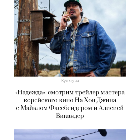
Культура
«Надежда»: смотрим трейлер мастера
корейского кино На Хон Джина
с Майклом Фассбендером и Алисией
Викандер