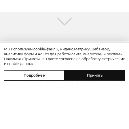
Мы используем cookie-файлы, Яндекс.Метрику, Вебвизор,
аналитику форм и AdFox для работы сайта, аналитики и рекламы.
Культура
Нажимая «Принять», вы даете согласие на обработку метрических
и cookie-данных.
«Прайм-тайм»: трейлер драмы
Подробнее
Принять
о скандальном американском
реалити-шоу «Поймать хищника»
с Робертом Паттинсоном в главной
роли
07 августа 2026