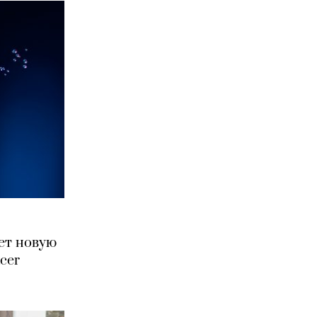
ет новую
cer