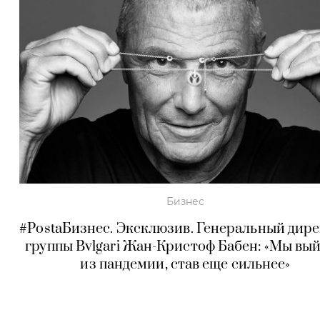
Бизнес
#PostаБизнес. Эксклюзив. Генеральный дир
группы Bvlgari Жан-Кристоф Бабен: «Мы вы
из пандемии, став еще сильнее»