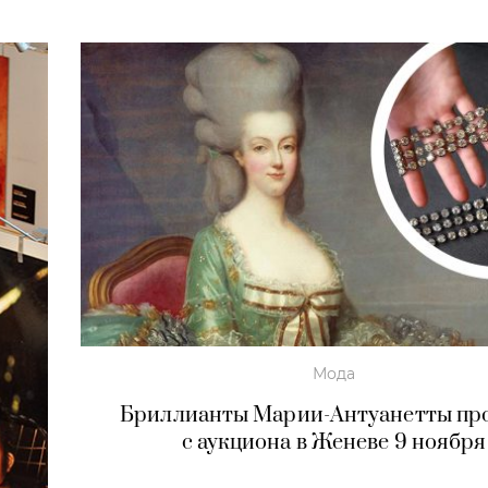
Мода
Бриллианты Марии-Антуанетты пр
с аукциона в Женеве 9 ноября