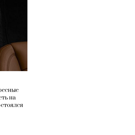
ресные
еть на
остоялся