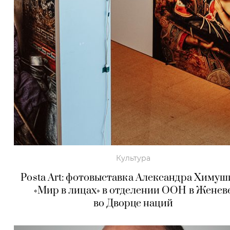
Культура
Posta Art: фотовыставка Александра Химу
«Мир в лицах» в отделении ООН в Женев
во Дворце наций