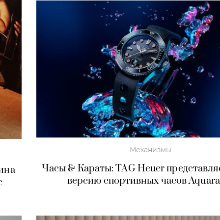
Механизмы
Часы & Караты: TAG Heuer представля
шина
версию спортивных часов Aquara
е