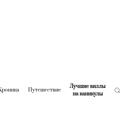
Лучшие виллы
rent)
Хроника
(current)
Путешествие
(current)
на каникулы
(current)