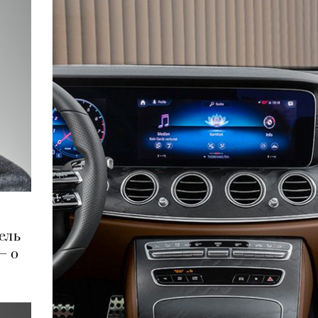
ель
— о