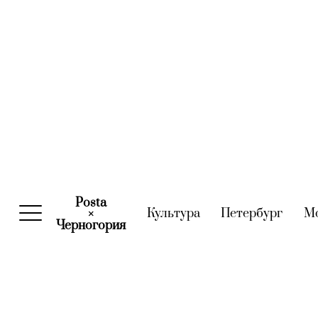
Posta
Культура
(current)
Петербург
(curre
М
×
Черногория
(current)