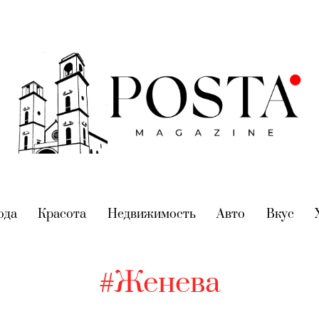
nt)
ода
(current)
Красота
(current)
Недвижимость
(current)
Авто
(current)
Вкус
(cur
#Женева