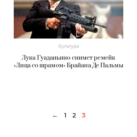
Культура
Лука Гуаданьино снимет ремейк
«Лица со шрамом» Брайана Де Пальмы
←
1
2
3