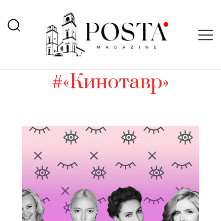
#«Кинотавр»