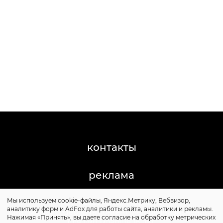
контакты
реклама
Мы используем cookie-файлы, Яндекс.Метрику, Вебвизор,
©2011-2026 Posta-Magazine
аналитику форм и AdFox для работы сайта, аналитики и рекламы.
Сайт может содержать контент, не предназначенный
Нажимая «Принять», вы даете согласие на обработку метрических
для лиц младше 16 лет.