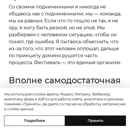
Со своими подчиненными я никогда не
общаюсь как с подчиненными, мы — команда,
мы на равных. Если что-то пошло не так, я не
ору, я могу быть резкой, но не злой. Мы
разбираем с человеком ситуацию, чтобы он
понял, где ошибка. Я пытаюсь объяснить, что
из-за того, что этот человек оплошал, дальше
по принципу домино рушится часть
процесса. Фестиваль — это единый организм.
Вполне самодостаточная
Мне очень понравился карантин. Всю свою
Мы используем cookie-файлы, Яндекс.Метрику, Вебвизор,
жизнь я была уверена, что я на 200%
аналитику форм и AdFox для работы сайта, аналитики и рекламы.
Нажимая «Принять», вы даете согласие на обработку метрических
экстраверт: мне очень нравятся шумные
и cookie-данных.
компании, общение с людьми, я из этого
черпаю энергию. И я думала, что карантин
Подробнее
Принять
просто не переживу. Но в итоге я все время