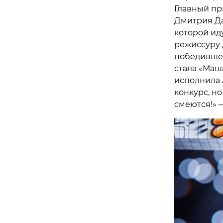
Главный пр
Дмитрия Дав
которой ид
режиссуру 
победившем
стала «Маш
исполнила 
конкурс, но
смеются!» 