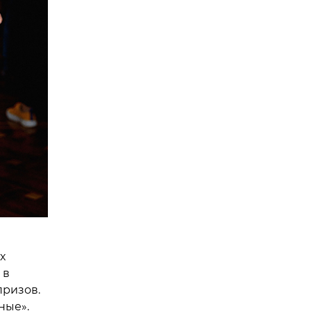
х
 в
ризов.
ные».