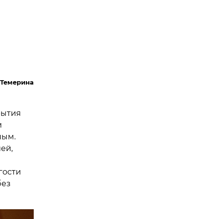
 Темерина
рытия
и
ным.
ей,
гости
без