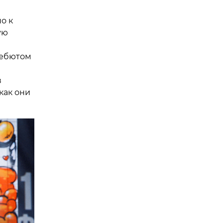
о к
ую
дебютом
в
как они