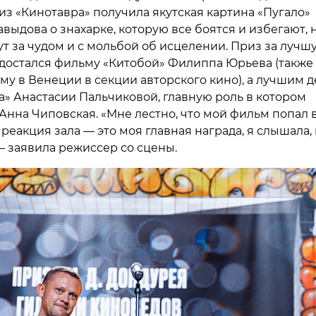
из «Кинотавра» получила якутская картина «Пугало»
ыдова о знахарке, которую все боятся и избегают, н
ут за чудом и с мольбой об исцелении. Приз за лучш
достался фильму «Китобой» Филиппа Юрьева (также
у в Венеции в секции авторского кино), а лучшим 
а» Анастасии Пальчиковой, главную роль в котором
Анна Чиповская. «Мне лестно, что мой фильм попал 
 реакция зала — это моя главная награда, я слышала, 
— заявила режиссер со сцены.