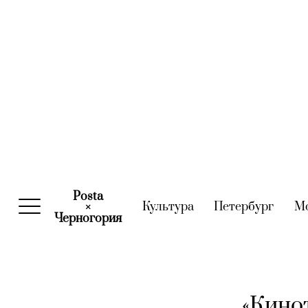
Posta
Культура
(current)
Петербург
(curre
М
×
Черногория
(current)
«Кино