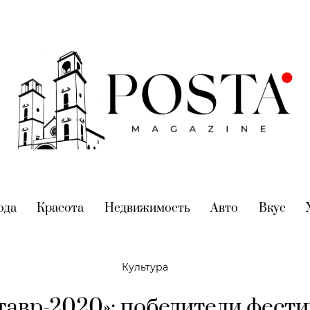
nt)
ода
(current)
Красота
(current)
Недвижимость
(current)
Авто
(current)
Вкус
(cur
Культура
тавр-2020»: победители фест