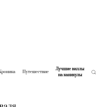
Лучшие виллы
rent)
Хроника
(current)
Путешествие
(current)
на каникулы
(current)
иваля