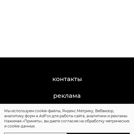
контакты
реклама
Мы используем cookie-файлы, Яндекс.Метрику, Вебвизор,
©2011-2026 Posta-Magazine
аналитику форм и AdFox для работы сайта, аналитики и рекламы.
Сайт может содержать контент, не предназначенный
Нажимая «Принять», вы даете согласие на обработку метрических
для лиц младше 16 лет.
и cookie-данных.
Политика обработки персональных данных