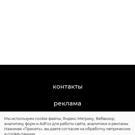
контакты
реклама
Мы используем cookie-файлы, Яндекс.Метрику, Вебвизор,
©2011-2026 Posta-Magazine
аналитику форм и AdFox для работы сайта, аналитики и рекламы.
Сайт может содержать контент, не предназначенный
Нажимая «Принять», вы даете согласие на обработку метрических
для лиц младше 16 лет.
и cookie-данных.