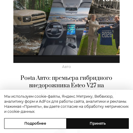
Авто
Posta Авто: премьера гибридного
внедорожника Esteo V27 на
«Архстоянии», партнерство Changan
Мы используем cookie-файлы, Яндекс.Метрику, Вебвизор,
и «Динамо» и полноприводная версия
аналитику форм и AdFox для работы сайта, аналитики и рекламы.
кроссовера Jeland J6 AWD
Нажимая «Принять», вы даете согласие на обработку метрических
и cookie-данных.
Подробнее
Принять