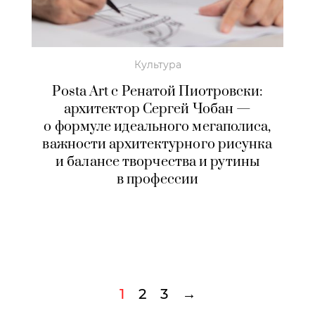
Культура
Posta Art c Ренатой Пиотровски:
архитектор Сергей Чобан —
о формуле идеального мегаполиса,
важности архитектурного рисунка
и балансе творчества и рутины
в профессии
1
2
3
→