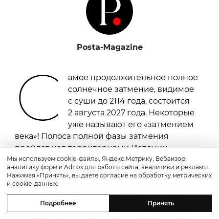
Posta-Magazine
С
амое продолжительное полное
солнечное затмение, видимое
с суши до 2114 года, состоится
2 августа 2027 года. Некоторые
уже называют его «затмением
века»! Полоса полной фазы затмения
пройдет над территориями Испании
Мы используем cookie-файлы, Яндекс.Метрику, Вебвизор,
и Северной Африки — и погодные условия
аналитику форм и AdFox для работы сайта, аналитики и рекламы.
обещают быть одними из самых
Нажимая «Принять», вы даете согласие на обработку метрических
благоприятных за всю историю наблюдений
и cookie-данных.
за крупными затмениями. А близ Луксора
Подробнее
Принять
в Египте полная фаза продлится 6 минут
22 секунды, что сделает его самым долгим