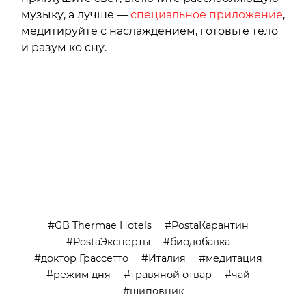
музыку, а лучше —
специальное приложение
,
медитируйте с наслаждением, готовьте тело
и разум ко сну.
GB Thermae Hotels
PostaКарантин
PostaЭксперты
биодобавка
доктор Грассетто
Италия
медитация
режим дня
травяной отвар
чай
шиповник