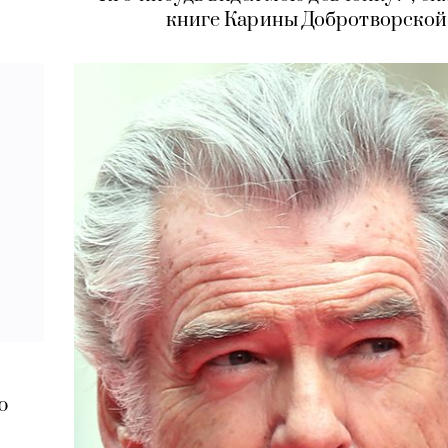
книге Карины Добротворской
ю