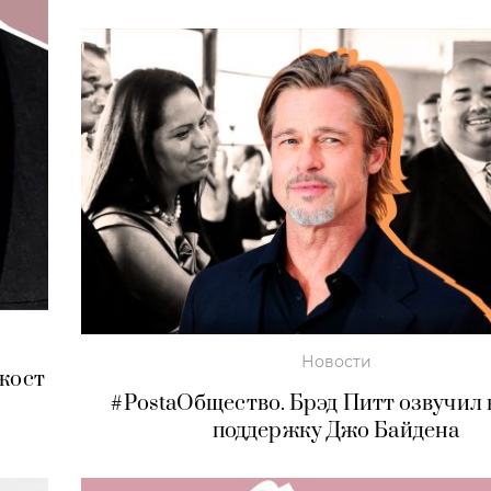
Новости
жост
#PostaОбщество. Брэд Питт озвучил 
поддержку Джо Байдена