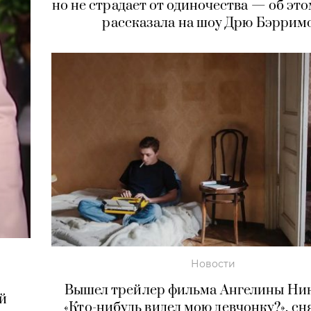
но не страдает от одиночества — об эт
рассказала на шоу Дрю Бэррим
Новости
Вышел трейлер фильма Ангелины Ни
й
«Кто-нибудь видел мою девчонку?», сн