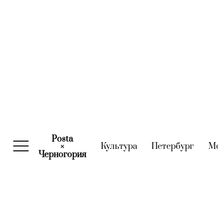
Posta
Культура
(current)
Петербург
(curre
М
×
Черногория
(current)