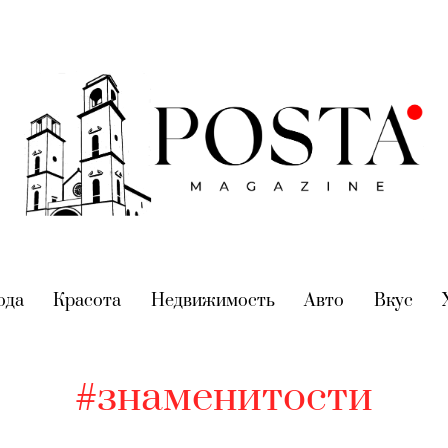
nt)
ода
(current)
Красота
(current)
Недвижимость
(current)
Авто
(current)
Вкус
(cur
#знаменитости