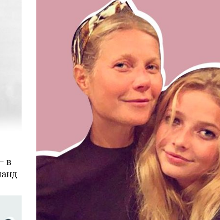
— в
ланд