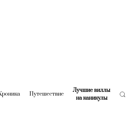
Лучшие виллы
rent)
Хроника
(current)
Путешествие
(current)
на каникулы
(current)