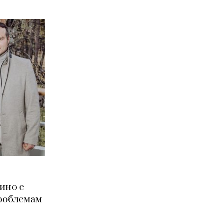
ино с
роблемам