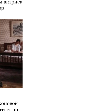
ом актриса
ор
коновой
ятого по