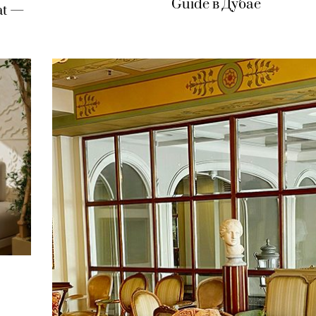
Guide в Дубае
at —