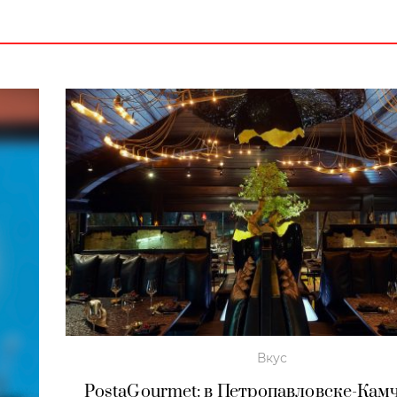
Вкус
PostaGourmet: в Петропавловске-Кам