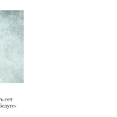
ь сет
Белуге»