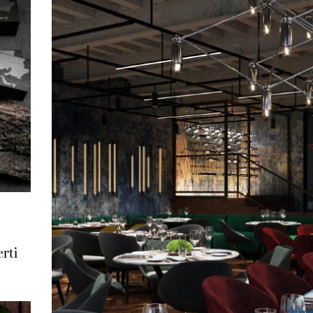
—
rti