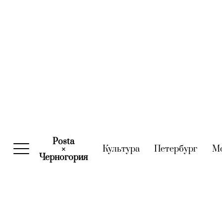
Posta
Культура
(current)
Петербург
(curre
М
×
Черногория
(current)