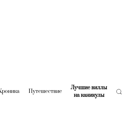
Лучшие виллы
rent)
Хроника
(current)
Путешествие
(current)
на каникулы
(current)