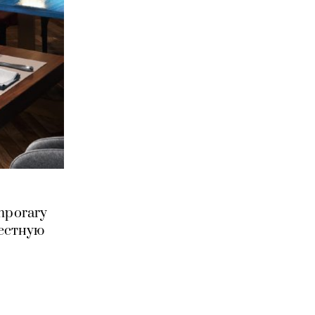
mporary
местную