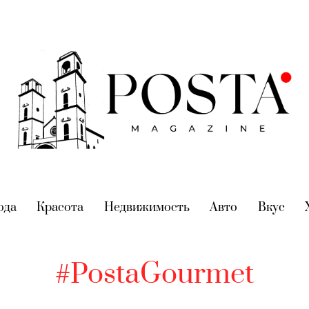
nt)
ода
(current)
Красота
(current)
Недвижимость
(current)
Авто
(current)
Вкус
(cur
#PostaGourmet