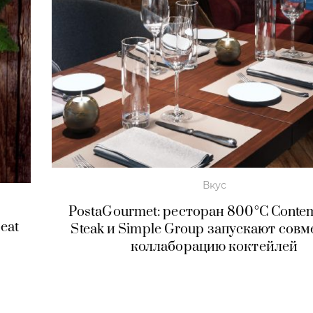
Вкус
PostaGourmet: ресторан 800°С Conte
eat
Steak и Simple Group запускают сов
коллаборацию коктейлей