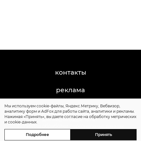
контакты
реклама
Мы используем cookie-файлы, Яндекс.Метрику, Вебвизор,
©2011-2026 Posta-Magazine
аналитику форм и AdFox для работы сайта, аналитики и рекламы.
Сайт может содержать контент, не предназначенный
Нажимая «Принять», вы даете согласие на обработку метрических
для лиц младше 16 лет.
и cookie-данных.
Политика обработки персональных данных
Политика cookie
Подробнее
Принять