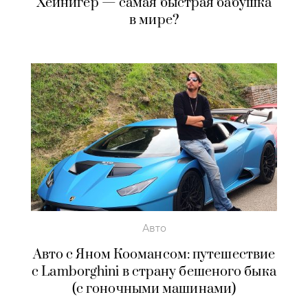
Хейнигер — самая быстрая бабушка
в мире?
Авто
Авто с Яном Коомансом: путешествие
с Lamborghini в страну бешеного быка
(с гоночными машинами)