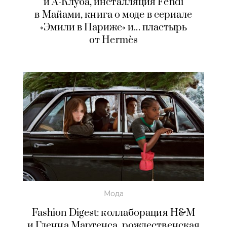
и А-Клуба, инсталляция Fendi
в Майами, книга о моде в сериале
«Эмили в Париже» и... пластырь
от Hermès
Мода
Fashion Digest: коллаборация H&M
и Гленна Мартенса, рождественская