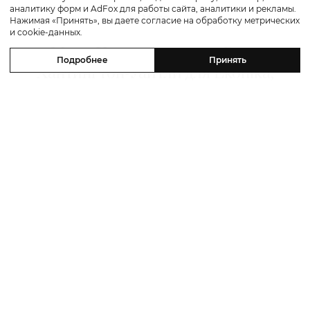
аналитику форм и AdFox для работы сайта, аналитики и рекламы.
Мода
Нажимая «Принять», вы даете согласие на обработку метрических
и cookie-данных.
Мода. Хроники недели: Рози
Подробнее
Принять
Хантингтон-Уайтли для Ekonika,
новый сериал про Джорджио
Армани, кафе Karl Lagerfeld в
Амстердaме
31 июля 2026