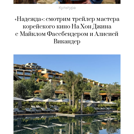
Культура
«Надежда»: смотрим трейлер мастера
корейского кино На Хон Джина
с Майклом Фассбендером и Алисией
Викандер