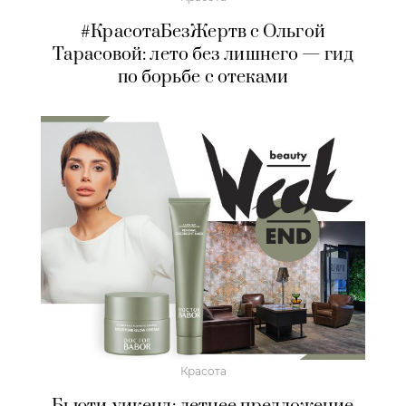
#КрасотаБезЖертв с Ольгой
Тарасовой: лето без лишнего — гид
по борьбе с отеками
Красота