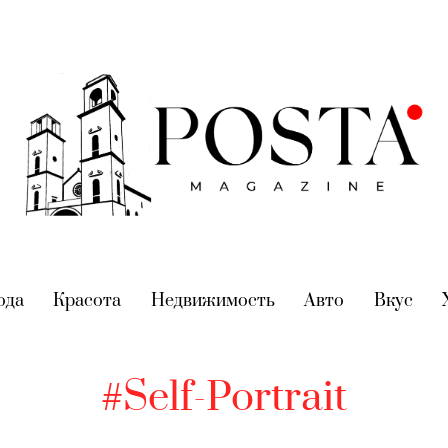
nt)
ода
(current)
Красота
(current)
Недвижимость
(current)
Авто
(current)
Вкус
(cur
#Self-Portrait