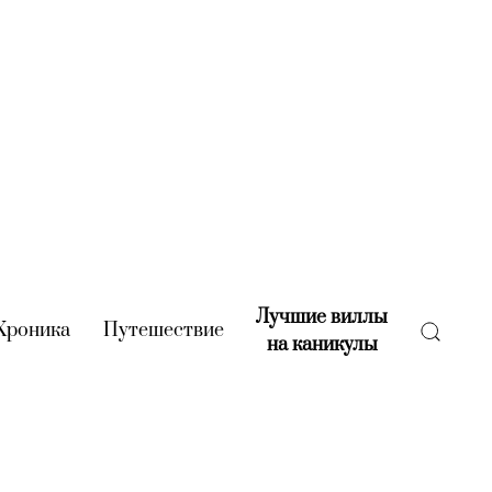
Лучшие виллы
rent)
Хроника
(current)
Путешествие
(current)
на каникулы
(current)