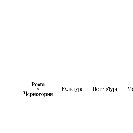
Posta
Культура
(current)
Петербург
(curre
М
×
Черногория
(current)