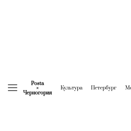
Posta
Культура
(current)
Петербург
(curre
М
×
Черногория
(current)