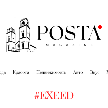
nt)
ода
(current)
Красота
(current)
Недвижимость
(current)
Авто
(current)
Вкус
(cur
#EXEED