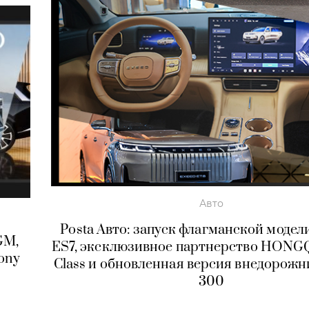
Авто
Posta Авто: запуск флагманской моде
GM,
ES7, эксклюзивное партнерство HONGQ
ony
Class и обновленная версия внедорож
300