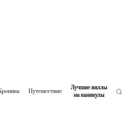
Лучшие виллы
rent)
Хроника
(current)
Путешествие
(current)
на каникулы
(current)