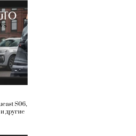
ueast S06,
 и другие