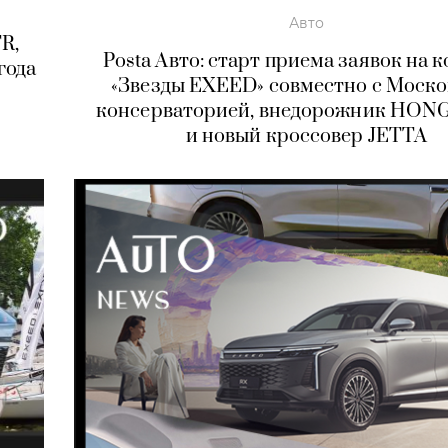
Авто
R,
Posta Авто: старт приема заявок на 
года
«Звезды EXEED» совместно с Моск
консерваторией, внедорожник HON
и новый кроссовер JETTA