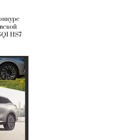
конкурс
овской
GQI HS7