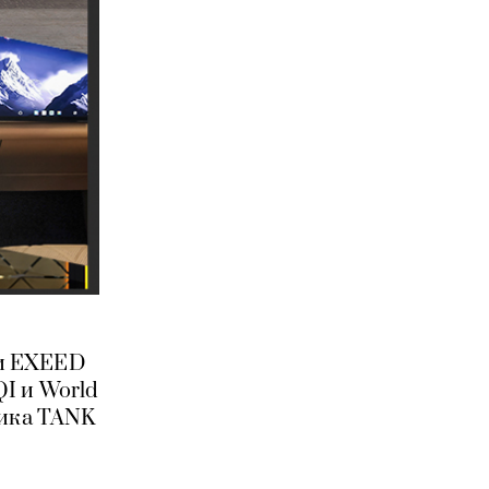
ли EXEED
I и World
ника TANK