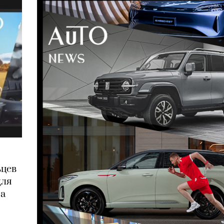
ьцев
для
ма