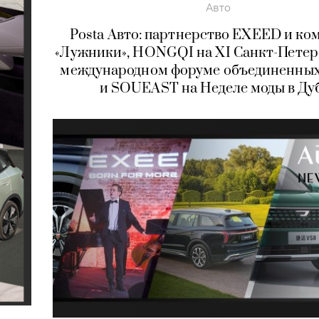
Авто
Posta Авто: партнерство EXEED и ко
«Лужники», HONGQI на XI Санкт-Пете
международном форуме объединенных
и SOUEAST на Неделе моды в Ду