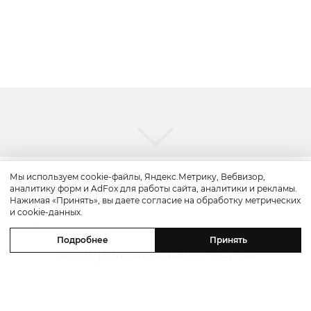
Мы используем cookie-файлы, Яндекс.Метрику, Вебвизор,
аналитику форм и AdFox для работы сайта, аналитики и рекламы.
Авто
Нажимая «Принять», вы даете согласие на обработку метрических
и cookie-данных.
Posta Авто: премьера гибридного
Подробнее
Принять
внедорожника Esteo V27 на
«Архстоянии», партнерство Changan
и «Динамо» и полноприводная