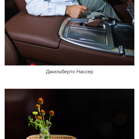
Джильберто Нассер