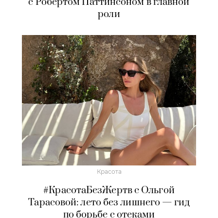
с Робертом Паттинсоном в главной
роли
Красота
#КрасотаБезЖертв с Ольгой
Тарасовой: лето без лишнего — гид
по борьбе с отеками