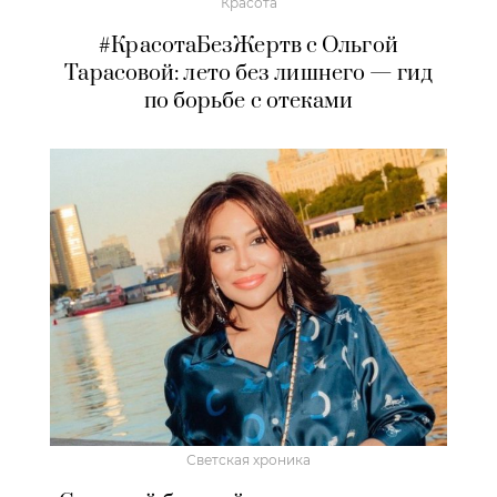
Красота
#КрасотаБезЖертв с Ольгой
Тарасовой: лето без лишнего — гид
по борьбе с отеками
Светская хроника