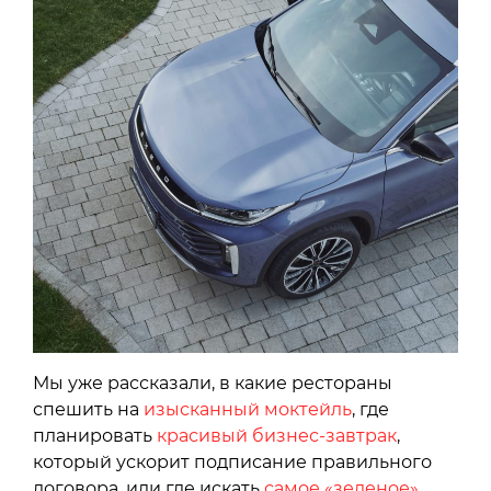
Мы уже рассказали, в какие рестораны
спешить на
изысканный моктейль
, где
планировать
красивый бизнес-завтрак
,
который ускорит подписание правильного
договора, или где искать
самое «зеленое»