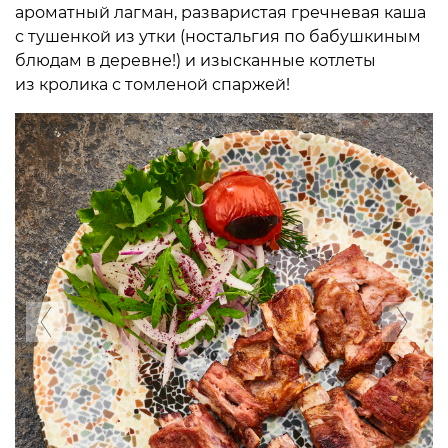
ароматный лагман, разваристая гречневая каша
с тушенкой из утки (ностальгия по бабушкиным
блюдам в деревне!) и изысканные котлеты
из кролика с томленой спаржей!
Previous
Ne