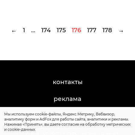
←
1
…
174
175
176
177
178
→
контакты
реклама
Мы используем cookie-файлы, Яндекс.Метрику, Вебвизор,
©2011-2026 Posta-Magazine
аналитику форм и AdFox для работы сайта, аналитики и рекламы.
Сайт может содержать контент, не предназначенный
Нажимая «Принять», вы даете согласие на обработку метрических
для лиц младше 16 лет.
и cookie-данных.
Политика обработки персональных данных