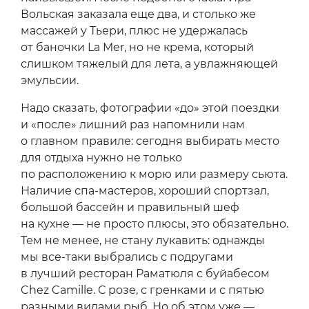
по имени Жюли. Несколько лет она училась
массажу лица по методике самой Жоэль
Сиокко, знаменитого гуру красоты в Париже.
В La Reserve Жюли работает, как и все
специалисты местного спа, на La Mer. Давно
известно, что благодаря рецептам
американской марки, если хорошо
ее изучить, можно спасти лицо после любой
степени стресса, даже московской
наивысшей. После подобного facial Ира
Вольская заказала еще два, и столько же
массажей у Тьери, плюс не удержалась
от баночки La Mer, но не крема, который
слишком тяжелый для лета, а увлажняющей
эмульсии.
Надо сказать, фотографии «до» этой поездки
и «после» лишний раз напомнили нам
о главном правиле: сегодня выбирать место