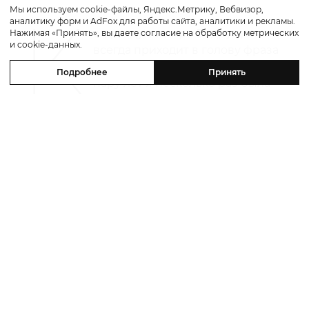
Мы используем cookie-файлы, Яндекс.Метрику, Вебвизор,
аналитику форм и AdFox для работы сайта, аналитики и рекламы.
Путешествие
Нажимая «Принять», вы даете согласие на обработку метрических
и cookie-данных.
Каникулы в Maxx Royal Bodrum:
Подробнее
Принять
новый стейк-хаус от Дани Гарсии,
лучшие виды на море и
легендарные вечеринки в Scorpios
07 августа 2026