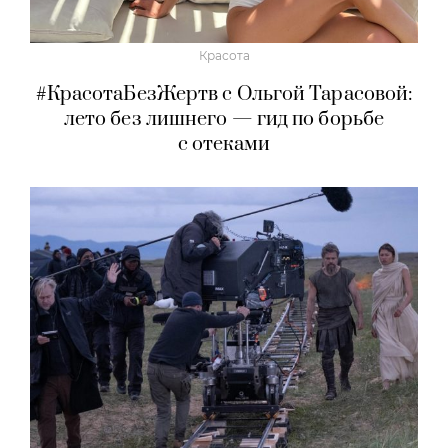
Красота
Бьюти-уикенд: летнее предложение
«SLOWMO Цветной», новая премиальная
парикмахерская BLK RED, процедуры
интенсивного импульсного света в Dr.
Teter Cosmetology и новинки домашнего
ухода