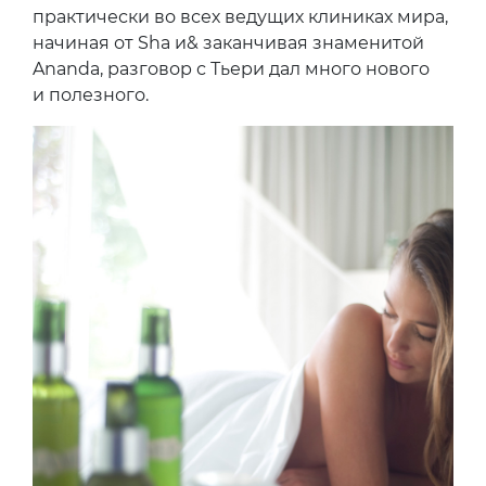
в собственном методе сразу все известные
техники массажа: тайский, шведский, шиа-цу
и многие другие. Где-то пускает в ход
растяжку, в какой-то момент — растирания,
еще через минуту —интенсивно разогревает
мышцы. А, забыла сказать — если вы любите
поговорить о методах массажа или
вы бьютиголик, Тьери расскажет вам массу
интересного. Даже для меня, осилившей
недельные «испытания и познания»
практически во всех ведущих клиниках мира,
начиная от Sha и& заканчивая знаменитой
Ananda, разговор с Тьери дал много нового
и полезного.