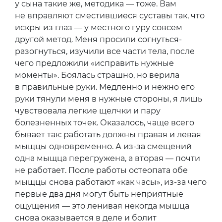
В промежутках между хайкингом, заплывами
в море и в бассейне, завтраком-обедом-
ужином, я проводила время в спа. Почти все
время. Сначала пошла к остеопату, услышав
от друзей, что именно здесь, в La Reserve,
принимает сын знаменитого парижского
остеопата, к которому до сих пор стоят
очереди из главных французских
бизнесменов, политиков и суперзвезд. Руки
у сына такие же, методика — тоже. Вам
не вправляют сместившиеся суставы так, что
искры из глаз — у местного гуру совсем
другой метод. Меня просили согнуться-
разогнуться, изучили все части тела, после
чего предложили «исправить нужные
моменты». Боялась страшно, но верила
в правильные руки. Медленно и нежно его
руки тянули меня в нужные стороны, я лишь