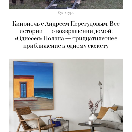
Красота
#КрасотаБезЖертв с Ольгой Тарасовой:
лето без лишнего — гид по борьбе
с отеками