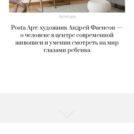
Культура
Киноночь с Андреем Перегудовым. Все
истории — о возвращении домой:
«Одиссея» Нолана — тридцатилетнее
приближение к одному сюжету