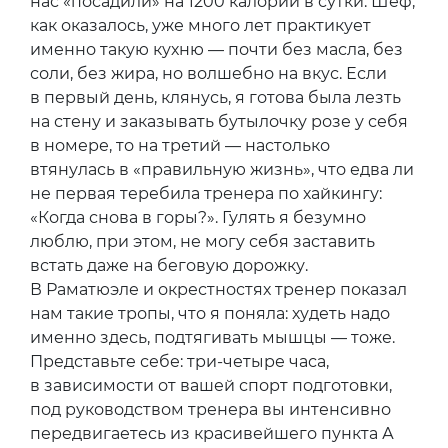
нас «посадили» на 1200 калорий в сутки. Шеф,
как оказалось, уже много лет практикует
именно такую кухню — почти без масла, без
соли, без жира, но волшебно на вкус. Если
в первый день, клянусь, я готова была лезть
на стену и заказывать бутылочку розе у себя
в номере, то на третий — настолько
втянулась в «правильную жизнь», что едва ли
не первая теребила тренера по хайкингу:
«Когда снова в горы?». Гулять я безумно
люблю, при этом, не могу себя заставить
встать даже на беговую дорожку.
В Раматюэле и окрестностях тренер показал
нам такие тропы, что я поняла: худеть надо
именно здесь, подтягивать мышцы — тоже.
Представьте себе: три-четыре часа,
в зависимости от вашей спорт подготовки,
под руководством тренера вы интенсивно
передвигаетесь из красивейшего пункта А