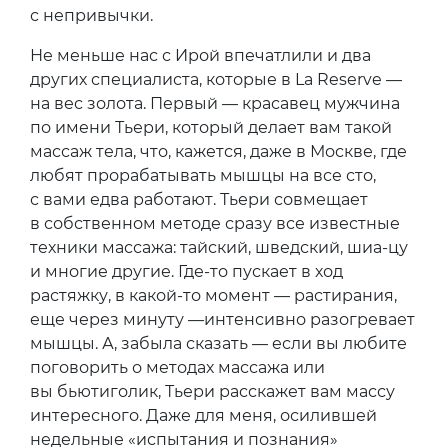
чувствовала легкие щелчки и пару
болезненных точек. Оказалось, чаще всего
бывает так: работать должны правая и левая
мыщцы одновременно. А из-за смещений
одна мыщца перегружена, а вторая — почти
не работает. После работы остеопата обе
мыщцы снова работают «как часы», из-за чего
первые два дня могут быть неприятные
ощущения — это ленивая некогда мышца
снова оказывается в деле и болит
с непривычки.
Не меньше нас с Ирой впечатлили и два
других специалиста, которые в La Reserve —
на вес золота. Первый — красавец мужчина
по имени Тьери, который делает вам такой
массаж тела, что, кажется, даже в Москве, где
любят прорабатывать мышцы на все сто,
с вами едва работают. Тьери совмещает