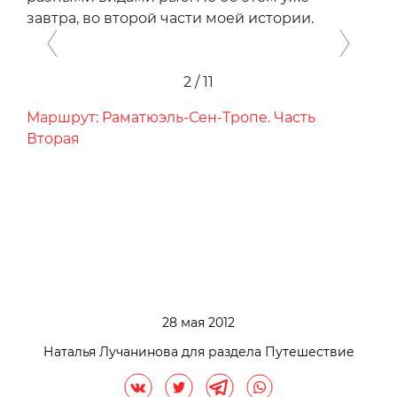
для отдыха нужно не только
по расположению к морю или размеру сьюта.
Наличие спа-мастеров, хороший спортзал,
большой бассейн и правильный шеф
на кухне — не просто плюсы, это обязательно.
Тем не менее, не стану лукавить: однажды
мы все-таки выбрались с подругами
в лучший ресторан Раматюля с буйабесом
Chez Camille. С розе, с гренками и с пятью
разными видами рыб. Но об этом уже —
завтра, во второй части моей истории.
Previous
Next