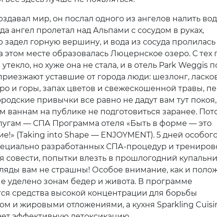
оздавал мир, он послал одного из ангелов налить во
гда ангел пролетал над Альпами с сосудом в руках,
о задел горную вершину, и вода из сосуда пролилась
а этом месте образовалась Люцернское озеро. С тех 
утекло, но хуже она не стала, и в отель Park Weggis п
риезжают уставшие от города люди: шезлонг, ласко
еро и горы, запах цветов и свежескошенной травы, п
родские привычки все равно не дадут вам тут покоя,
м ваннам на публике не подготовиться заранее. Пот
лугам — СПА Программа отеля «Быть в форме — это
е!» (Taking into Shape — ENJOYMENT). 5 дней особог
пециально разработанных СПА-процедур и трениров
я совести, попытки влезть в прошлогодний купальн
гляды вам не страшны! Особое внимание, как и поло
е уделено зонам бедер и живота. В программе
ся средства высокой концентрации для борьбы
ом и жировыми отложениями, а кухня Sparkling Cuisi
ет эффективную детоксикацию.