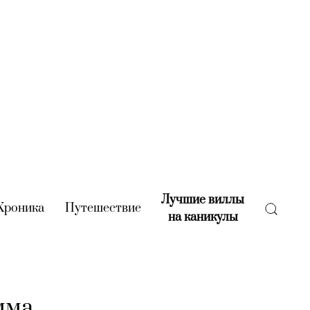
Лучшие виллы
rent)
Хроника
(current)
Путешествие
(current)
на каникулы
(current)
мма