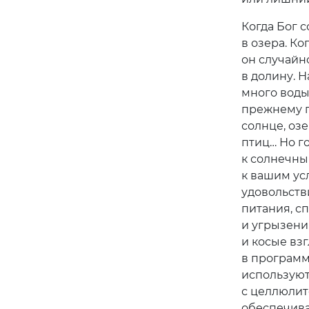
Когда Бог с
в озера. Ко
он случайн
в долину. Н
много воды 
прежнему п
солнце, оз
птиц… Но го
к солнечны
к вашим ус
удовольстви
питания, с
и угрызени
и косые вз
в программ
используют
с целлюлит
обеспечива