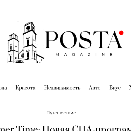
nt)
ода
(current)
Красота
(current)
Недвижимость
(current)
Авто
(current)
Вкус
(cur
Путешествие
er Time: Новая СПА-програ