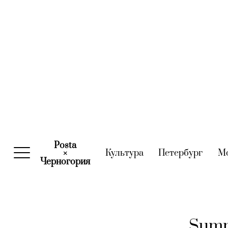
Posta
Культура
(current)
Петербург
(curre
М
×
Черногория
(current)
Summ