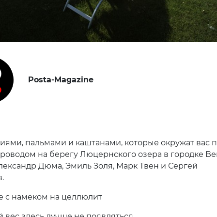
Posta-Magazine
иями, пальмами и каштанами, которые окружат вас 
роводом на берегу Люцернского озера в городке Вег
лександр Дюма, Эмиль Золя, Марк Твен и Сергей
.
же с намеком на целлюлит
 вес здесь лучше не появляться.