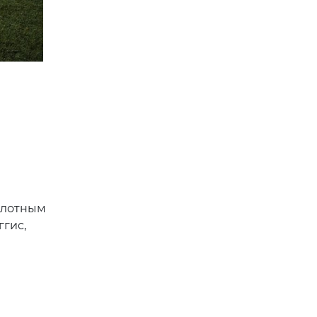
плотным
гис,