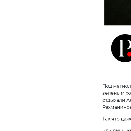
Под магнол
зеленым хо
отдыхали А
Рахманинов
Так что да
или лишний