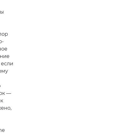
ды
пор
о-
вое
ение
 если
ому
о
ок —
ик
жено,
ne