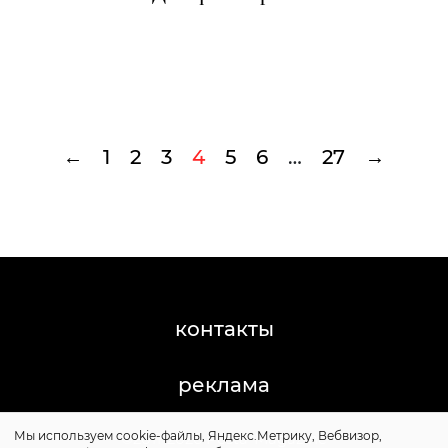
←
1
2
3
4
5
6
…
27
→
контакты
реклама
Мы используем cookie-файлы, Яндекс.Метрику, Вебвизор,
©2011-2026 Posta-Magazine