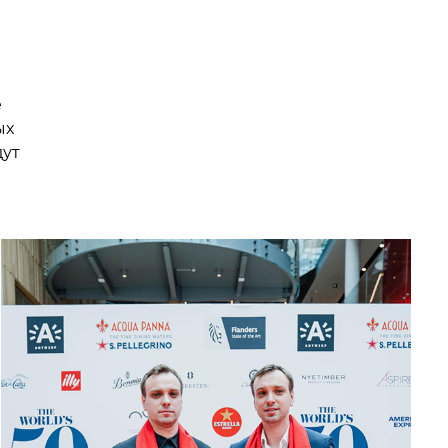
е
ых
дут