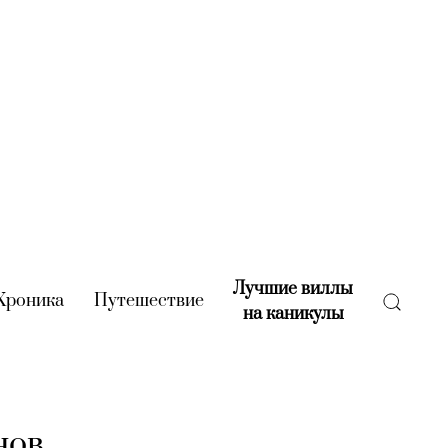
Лучшие виллы
rent)
Хроника
(current)
Путешествие
(current)
на каникулы
(current)
нов