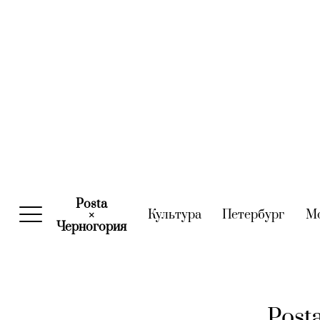
Posta
Культура
(current)
Петербург
(curre
М
×
Черногория
(current)
Post