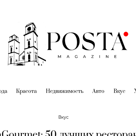
nt)
ода
(current)
Красота
(current)
Недвижимость
(current)
Авто
(current)
Вкус
(cur
Вкус
aGourmet: 50 лучших рестора