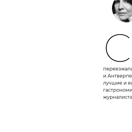
С
переезжала
и Антверпе
лучшие и е
гастрономи
журналиста