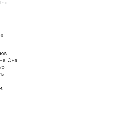
The
he
нов
не. Она
ур
ть
и,