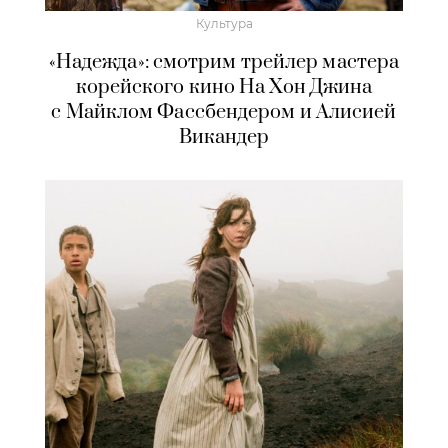
Культура
«Надежда»: смотрим трейлер мастера
корейского кино На Хон Джина
с Майклом Фассбендером и Алисией
Викандер