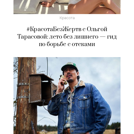
Красота
#КрасотаБезЖертв с Ольгой
Тарасовой: лето без лишнего — гид
по борьбе с отеками