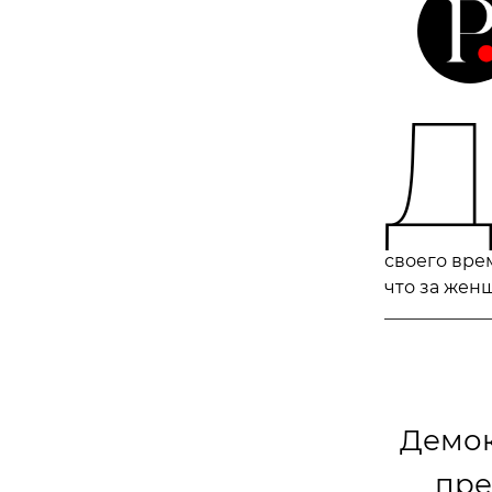
своего врем
что за жен
Демок
пре