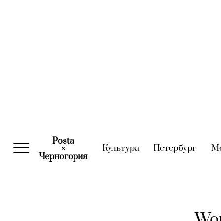
Posta
Культура
(current)
Петербург
(curre
М
×
Черногория
(current)
Wom