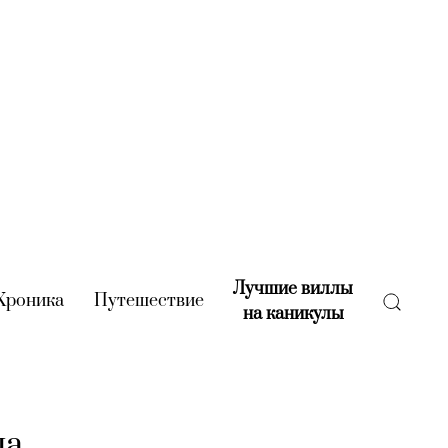
Лучшие виллы
rent)
Хроника
(current)
Путешествие
(current)
на каникулы
(current)
ла