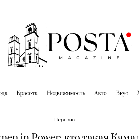
nt)
ода
(current)
Красота
(current)
Недвижимость
(current)
Авто
(current)
Вкус
(cur
Персоны
en in Power: кто такая Кама