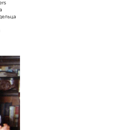
ers
а
дельца
я