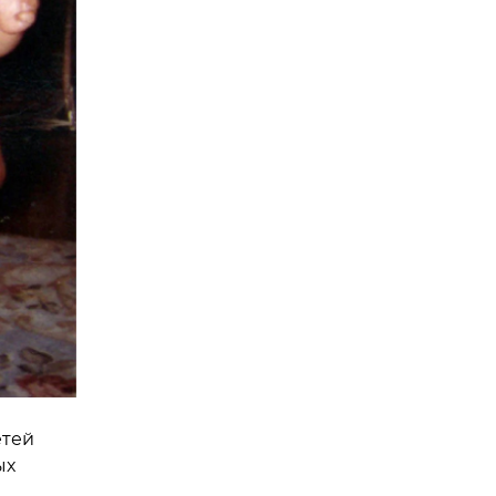
етей
ых