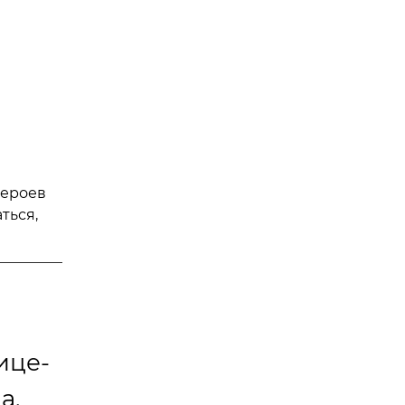
героев
ться,
ице-
а.