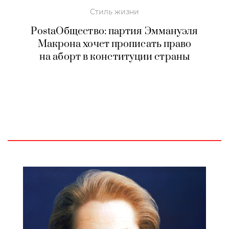
Стиль жизни
PostaОбщество: партия Эммануэля
Макрона хочет прописать право
на аборт в конституции страны