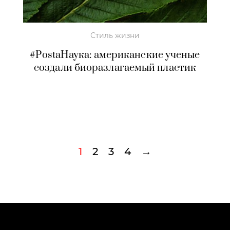
Стиль жизни
#PostaНаука: американские ученые
создали биоразлагаемый пластик
1
2
3
4
→