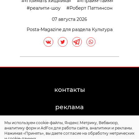
«Поймать хищника»
«Прайм-тайм»
реалити-шоу
Роберт Паттинсон
07 августа 2026
Posta-Magazine для раздела Культура
контакты
реклама
Мы используем cookie-файлы, Яндекс.Метрику, Вебвизор,
©2011-2026 Posta-Magazine
аналитику форм и AdFox для работы сайта, аналитики и рекламы.
Сайт может содержать контент, не предназначенный
Нажимая «Принять», вы даете согласие на обработку метрических
для лиц младше 16 лет.
и cookie-данных.