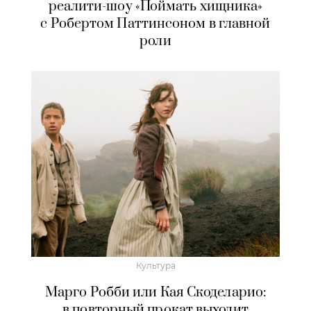
реалити-шоу «Поймать хищника»
с Робертом Паттинсоном в главной
роли
Культура
Марго Робби или Кая Скоделарио:
в повторный прокат выходит