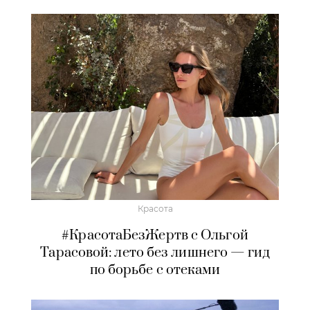
Красота
#КрасотаБезЖертв с Ольгой
Тарасовой: лето без лишнего — гид
по борьбе с отеками