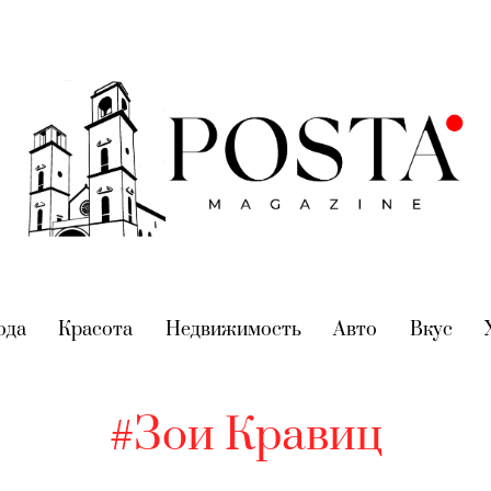
nt)
ода
(current)
Красота
(current)
Недвижимость
(current)
Авто
(current)
Вкус
(cur
#Зои Кравиц