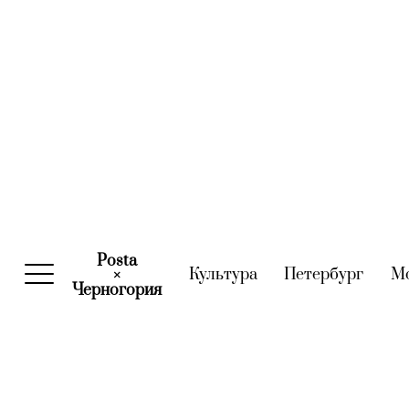
Posta
Культура
(current)
Петербург
(curre
М
×
Черногория
(current)