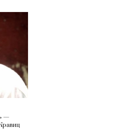
» —
 Кравиц