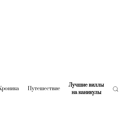
Лучшие виллы
rent)
Хроника
(current)
Путешествие
(current)
на каникулы
(current)