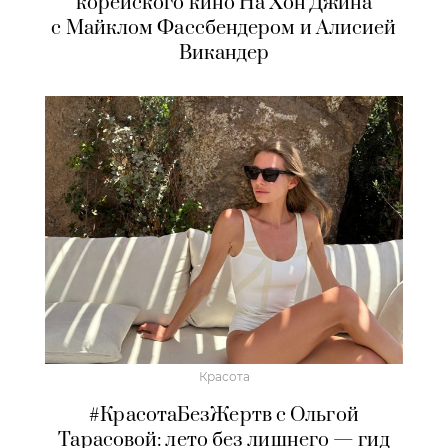
корейского кино На Хон Джина
с Майклом Фассбендером и Алисией
Викандер
Красота
#КрасотаБезЖертв с Ольгой
Тарасовой: лето без лишнего — гид