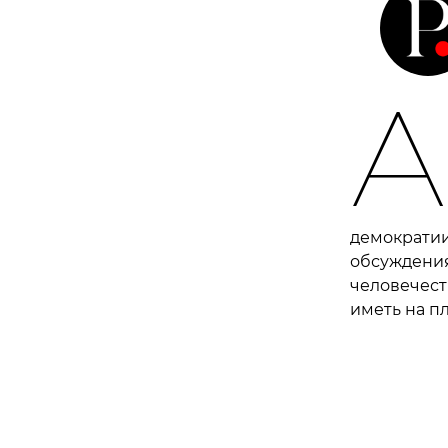
А
демократии
обсуждения
человечест
иметь на п