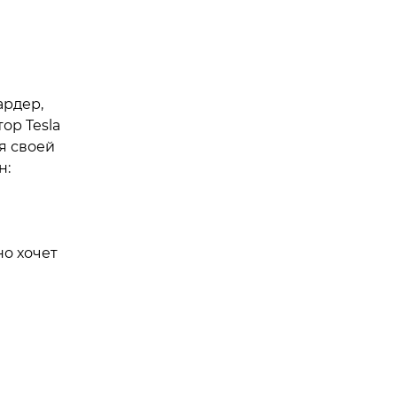
ардер,
ор Tesla
я своей
н:
но хочет