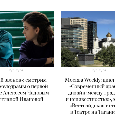
Культура
Культура
й звонок»: смотрим
Москва Weekly: цикл
 мелодрамы о первой
«Современный ара
с Алексеем Чадовым
дизайн: между тра
етланой Ивановой
и неизвестностью»,
«Вестсайдская ист
в Театре на Таганк