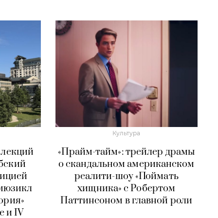
Культура
 лекций
«Прайм-тайм»: трейлер драмы
бский
о скандальном американском
дицией
реалити-шоу «Поймать
 мюзикл
хищника» с Робертом
ория»
Паттинсоном в главной роли
е и IV