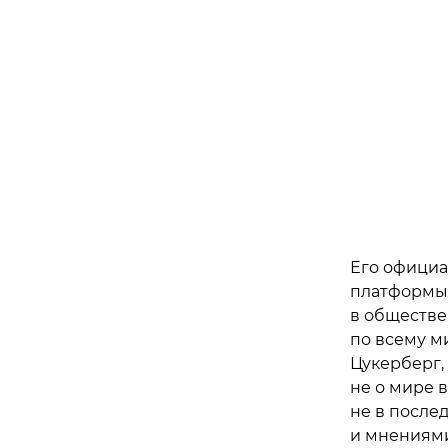
Его официа
платформы,
в обществе
по всему м
Цукерберг,
не о мире в
не в после
и мнениями