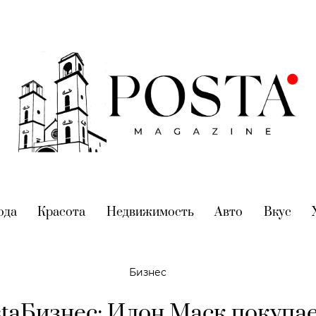
nt)
ода
(current)
Красота
(current)
Недвижимость
(current)
Авто
(current)
Вкус
(cur
Бизнес
staБизнес: Илон Маск покупа