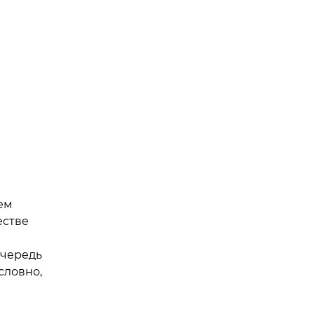
ем
естве
очередь
словно,