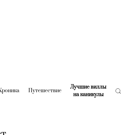
Лучшие виллы
rent)
Хроника
(current)
Путешествие
(current)
на каникулы
(current)
ет