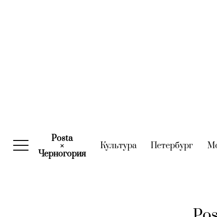
Posta
Культура
(current)
Петербург
(curre
М
×
Черногория
(current)
Po