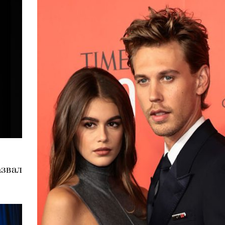
азвал