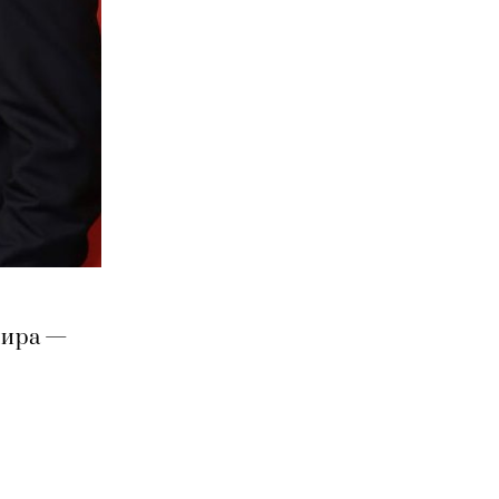
мира —