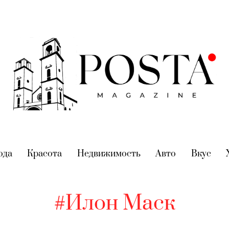
nt)
ода
(current)
Красота
(current)
Недвижимость
(current)
Авто
(current)
Вкус
(cur
#Илон Маск