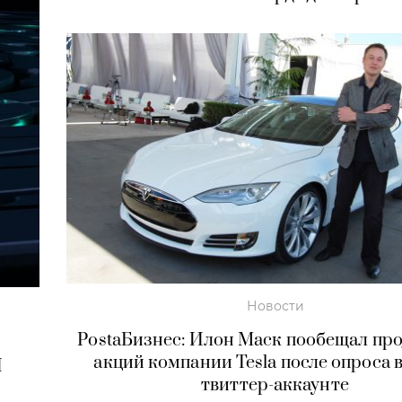
Новости
PostaБизнес: Илон Маск пообещал про
акций компании Tesla после опроса 
И
твиттер-аккаунте