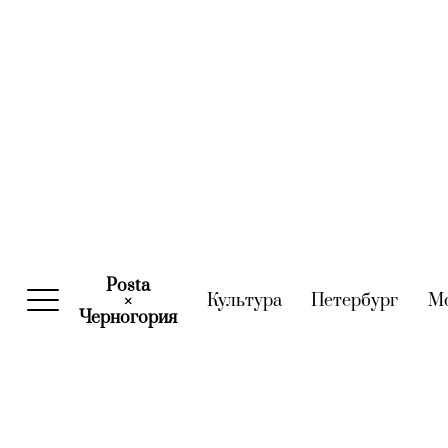
Posta
Культура
(current)
Петербург
(curre
М
×
Черногория
(current)