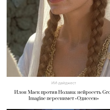
ИИ-дайджест
Илон Маск против Нолана: нейросеть Gr
Imagine переснимет «Одиссею»