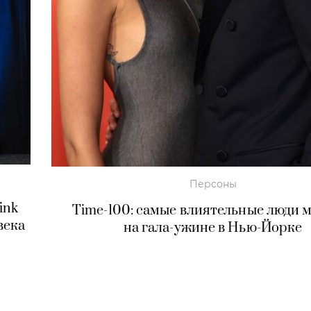
Персоны
ink
Time-100: самые влиятельные люди 
века
на гала-ужине в Нью-Йорке