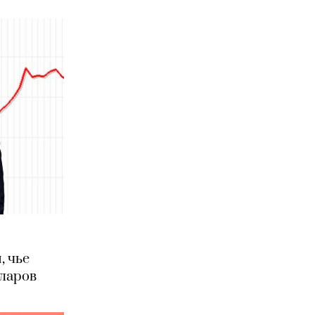
, чье
ларов