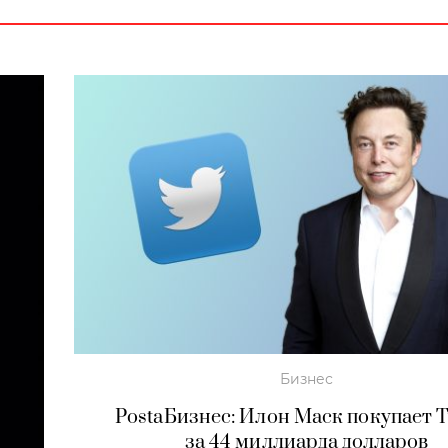
Бизнес
PostaБизнес: Илон Маск покупает T
за 44 миллиарда долларов