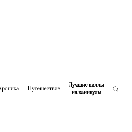
Лучшие виллы
rent)
Хроника
(current)
Путешествие
(current)
на каникулы
(current)