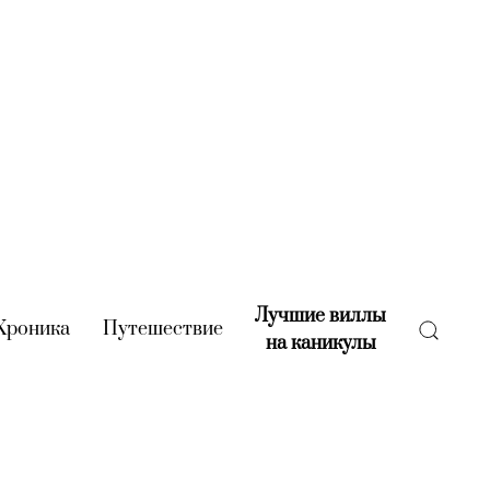
Лучшие виллы
rent)
Хроника
(current)
Путешествие
(current)
на каникулы
(current)