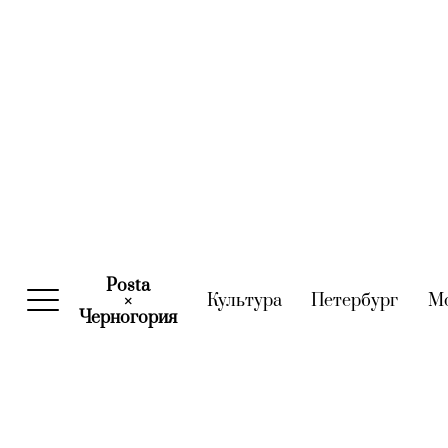
Posta
Культура
(current)
Петербург
(curre
М
×
Черногория
(current)