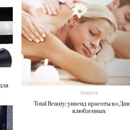
для
Красота
Total Beauty: уикенд красоты ко Дн
влюбленных