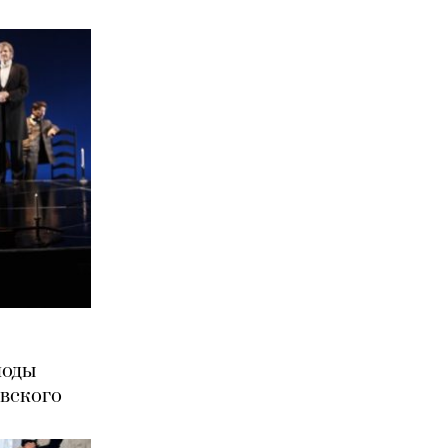
лоды
овского