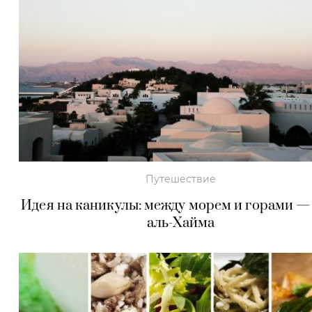
Путешествие
Идея на каникулы: между морем и горами — 
аль-Хайма