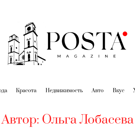
nt)
ода
(current)
Красота
(current)
Недвижимость
(current)
Авто
(current)
Вкус
(cur
Автор:
Ольга Лобасева