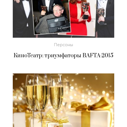
Персоны
КиноТеатр: триумфаторы BAFTA-2015