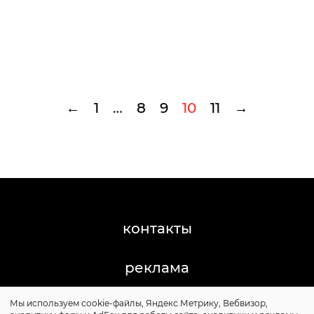
←
1
…
8
9
10
11
→
контакты
реклама
Мы используем cookie-файлы, Яндекс.Метрику, Вебвизор,
©2011-2026 Posta-Magazine