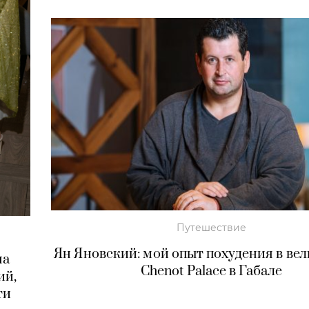
Путешествие
Ян Яновский: мой опыт похудения в вел
на
Chenot Palace в Габале
ий,
ти