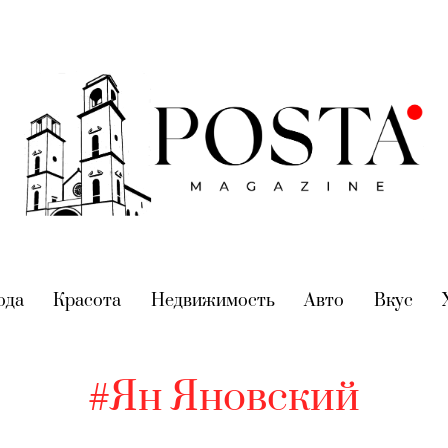
nt)
ода
(current)
Красота
(current)
Недвижимость
(current)
Авто
(current)
Вкус
(cur
#Ян Яновский