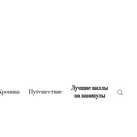
Лучшие виллы
rent)
Хроника
(current)
Путешествие
(current)
на каникулы
(current)