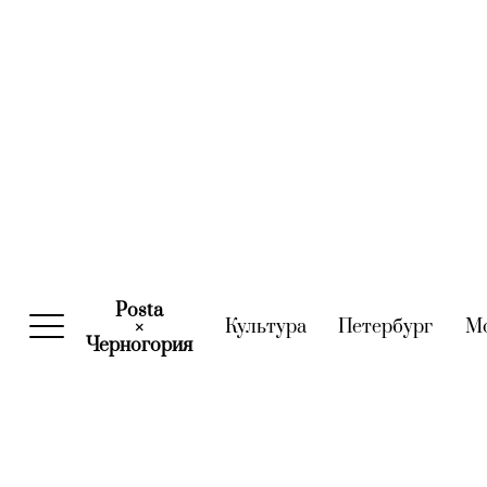
Posta
Культура
(current)
Петербург
(curre
М
×
Черногория
(current)