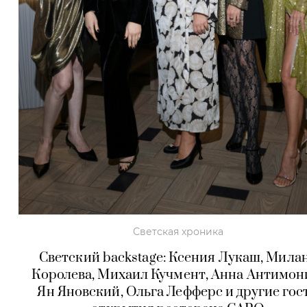
Светская хроника
Светский backstage: Ксения Лукаш, Мила
Королева, Михаил Кучмент, Анна Антимон
Ян Яновский, Ольга Лефферс и другие гос